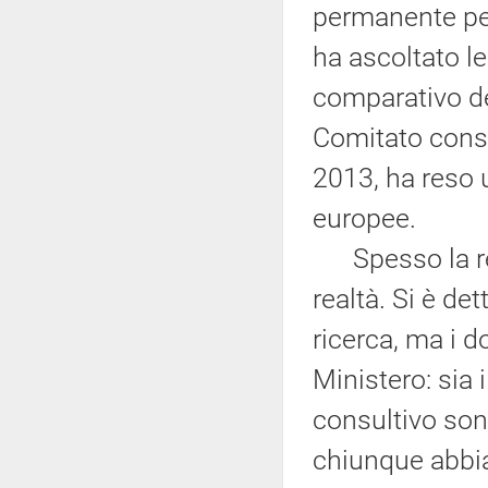
permanente per 
ha ascoltato le
comparativo del
Comitato consul
2013, ha reso 
europee.
Spesso la rete
realtà. Si è det
ricerca, ma i 
Ministero: sia 
consultivo sono
chiunque abbia