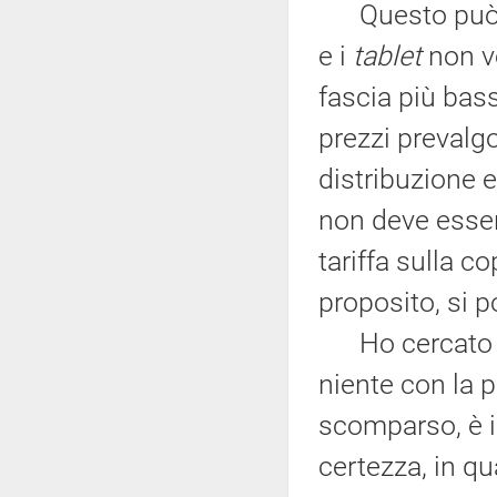
Questo può no
e i
tablet
non ve
fascia più bass
prezzi prevalgon
distribuzione e
non deve esser
tariffa sulla co
proposito, si p
Ho cercato di 
niente con la p
scomparso, è i
certezza, in qu