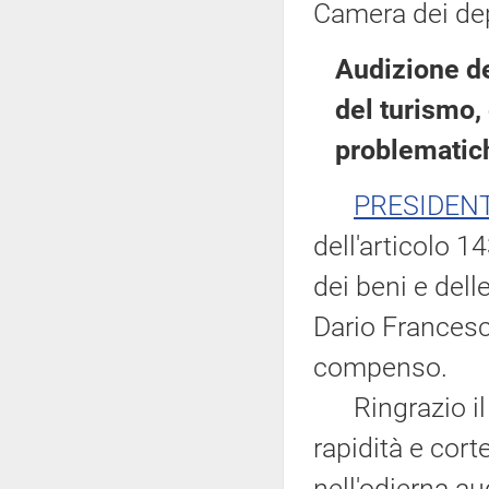
Camera dei dep
Audizione del
del turismo,
problematic
PRESIDEN
dell'articolo 
dei beni e dell
Dario Francesc
compenso.
Ringrazio il M
rapidità e cort
nell'odierna a