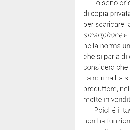
Io sono orienta
di copia priva
per scaricare la
smartphone
e
nella norma un r
che si parla d
considera che 
La norma ha sce
produttore, ne
mette in vendi
Poiché il tavol
non ha funziona