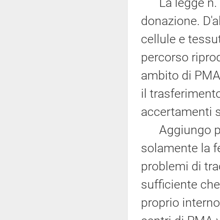
La legge n. 4
donazione. D'a
cellule e tessu
percorso riprod
ambito di PMA 
il trasferiment
accertamenti s
Aggiungo poi c
solamente la f
problemi di tr
sufficiente che
proprio intern