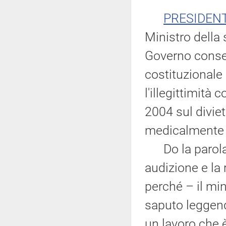
PRESIDEN
Ministro della 
Governo conseg
costituzionale
l'illegittimità
2004 sul diviet
medicalmente a
Do la parola a
audizione e la 
perché – il mi
saputo leggend
un lavoro che è