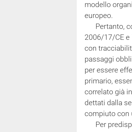
modello organi
europeo.
Pertanto, com
2006/17/CE e i
con tracciabil
passaggi obblig
per essere eff
primario, esse
correlato già i
dettati dalla 
compiuto con u
Per predisporr