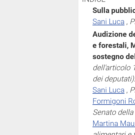
Sulla pubblic
Sani Luca
,
P
Audizione de
e forestali, 
sostegno del
dell'articol
dei deputati)
Sani Luca
,
P
Formigoni R
Senato della
Martina Maur
alimentari e 