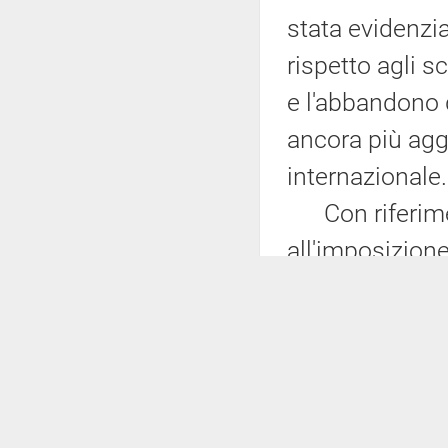
stata evidenzia
rispetto agli 
e l'abbandono 
ancora più agga
internazionale.
Con riferiment
all'imposizione
costi medi di 
questo riferime
risulta diffici
alla stalla, var
Particolarmente