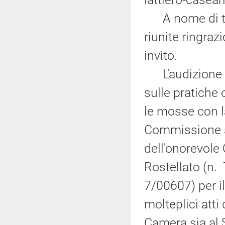
A nome di tut
riunite ringraz
invito.
L'audizione si
sulle pratiche 
le mosse con la
Commissione a
dell'onorevole 
Rostellato (n. 
7/00607) per il
molteplici atti
Camera sia al 