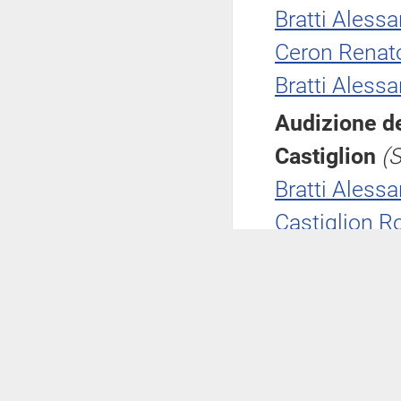
Bratti Aless
Ceron Renat
Bratti Aless
Audizione d
Castiglion
(
Bratti Aless
Castiglion R
Zolezzi Albe
Castiglion R
Puppato Lau
Castiglion R
Puppato Lau