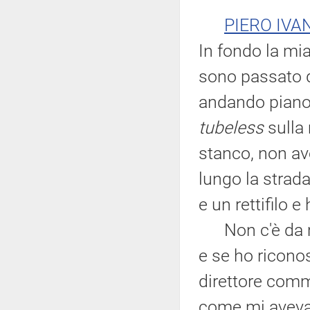
PIERO IVA
In fondo la mi
sono passato d
andando piano
tubeless
sulla 
stanco, non av
lungo la strada
e un rettifilo 
Non c'è da me
e se ho riconosc
direttore comme
come mi avevan