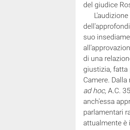
del giudice Ro
L'audizione od
dell'approfond
suo insediamen
all'approvazio
di una relazion
giustizia, fat
Camere. Dalla 
ad hoc,
A.C. 350
anch'essa appro
parlamentari r
attualmente è 