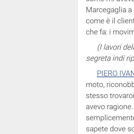
Marcegaglia a
come è il clie
che fa: i movim
(I lavori 
segreta indi r
PIERO IVA
moto, riconobbi
stesso trovaro
avevo ragione. 
semplicemente:
sapete dove so