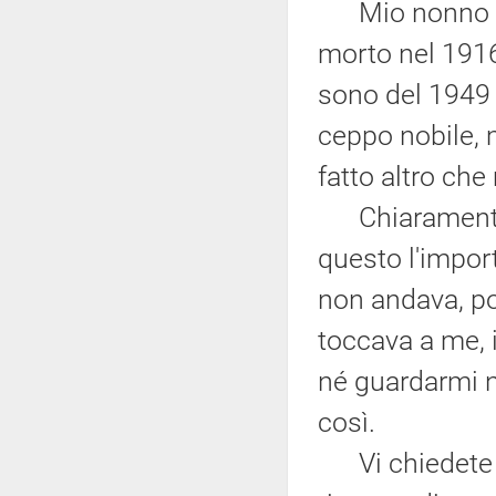
Mio nonno è s
morto nel 1916
sono del 1949 
ceppo nobile, 
fatto altro che 
Chiaramente n
questo l'import
non andava, p
toccava a me, i
né guardarmi n
così.
Vi chiedete se