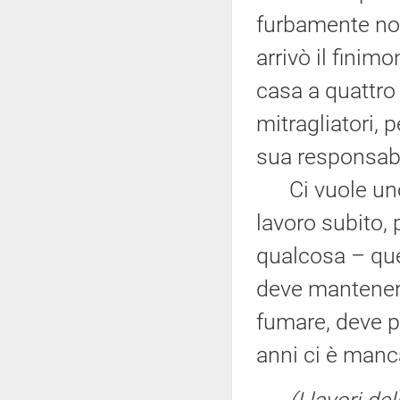
furbamente non
arrivò il fini
casa a quattro 
mitragliatori, 
sua responsabi
Ci vuole uno p
lavoro subito,
qualcosa – que
deve mantenere 
fumare, deve p
anni ci è manc