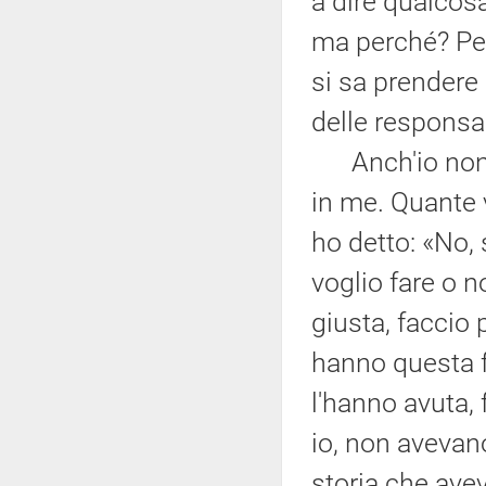
a dire qualcos
ma perché? Pe
si sa prendere
delle responsab
Anch'io non mi
in me. Quante 
ho detto: «No,
voglio fare o n
giusta, faccio p
hanno questa f
l'hanno avuta,
io, non avevan
storia che avev