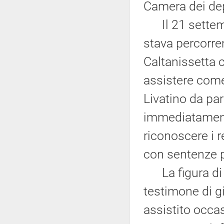
Camera dei dep
Il 21 settemb
stava percorren
Caltanissetta 
assistere come
Livatino da pa
immediatamente
riconoscere i r
con sentenze p
La figura di 
testimone di gi
assistito occa