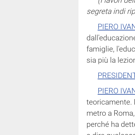
(I lavori 
segreta indi r
PIERO IVA
dall'educazion
famiglie, l'edu
sia più la lezi
PRESIDEN
PIERO IVA
teoricamente. 
metro a Roma, 
perché ha dett