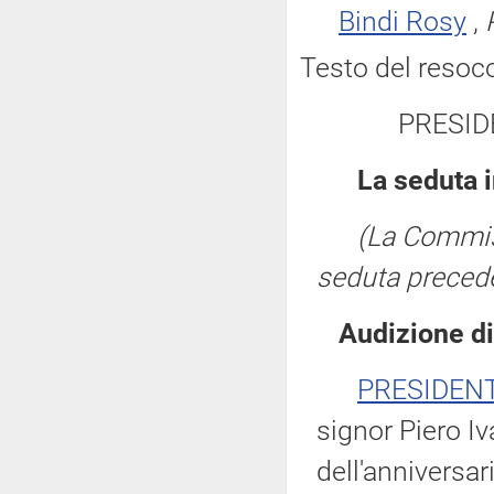
Bindi Rosy
,
Testo del resoc
PRESID
La seduta i
(La Commis
seduta precede
Audizione di
PRESIDEN
signor Piero I
dell'anniversar