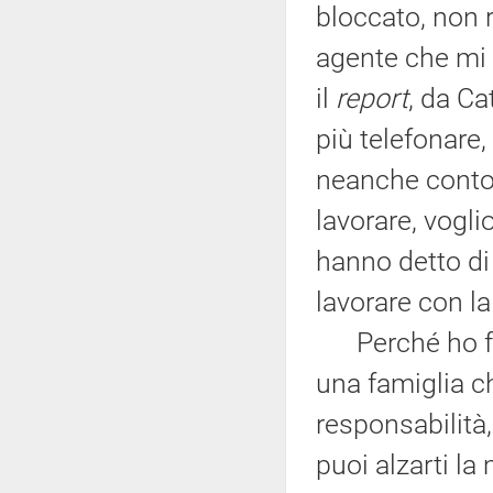
bloccato, non 
agente che mi 
il
report
, da Ca
più telefonare,
neanche conto. 
lavorare, vogli
hanno detto di
lavorare con la
Perché ho fat
una famiglia c
responsabilità
puoi alzarti la 