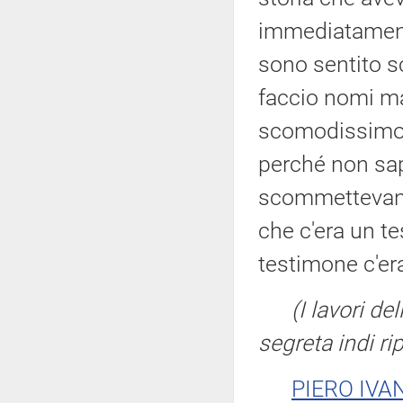
immediatament
sono sentito s
faccio nomi ma
scomodissimo p
perché non sape
scommettevano
che c'era un te
testimone c'er
(I lavori 
segreta indi r
PIERO IVA