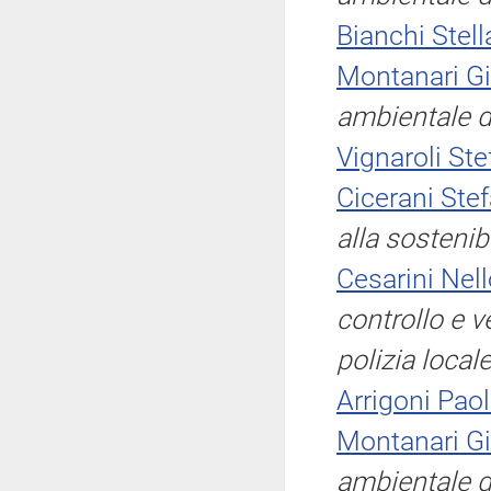
Bianchi Stell
Montanari G
ambientale d
Vignaroli St
Cicerani Ste
alla sostenib
Cesarini Nel
controllo e v
polizia local
Arrigoni Pao
Montanari G
ambientale d