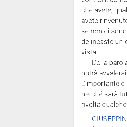
che avete, qua
avete rinvenuto
se non ci son
delineaste un 
vista.
Do la parola a
potrà avvalersi
L'importante è 
perché sarà tut
rivolta qualch
GIUSEPPI