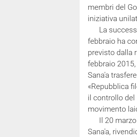
membri del Gov
iniziativa unila
La successiva
febbraio ha co
previsto dalla 
febbraio 2015, 
Sana'a trasfere
«Repubblica fil
il controllo de
movimento laic
Il 20 marzo g
Sana'a, rivendi