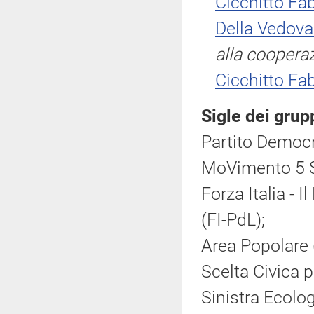
Cicchitto Fab
Della Vedova
alla coopera
Cicchitto Fab
Sigle dei grup
Partito Democr
MoVimento 5 S
Forza Italia - 
(FI-PdL);
Area Popolare 
Scelta Civica pe
Sinistra Ecolog