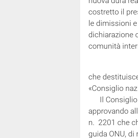
nuova dura reazi
costretto il p
le dimissioni e
dichiarazione 
comunità inter
che destituisc
«Consiglio naz
Il Consiglio d
approvando all'
n. 2201 che chi
guida ONU, di ri