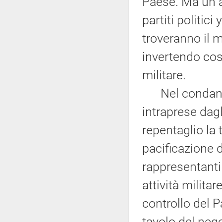
Paese. Ma un ac
partiti politici
troveranno il m
invertendo così
militare.
Nel condannare
intraprese dagl
repentaglio la 
pacificazione d
rappresentanti
attività militar
controllo del P
tavolo del neg