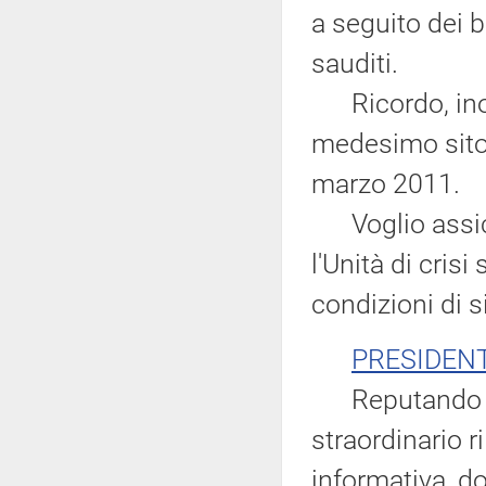
a seguito dei 
sauditi.
Ricordo, inolt
medesimo sito,
marzo 2011.
Voglio assicur
l'Unità di cris
condizioni di 
PRESIDEN
Reputando che
straordinario r
informativa, do