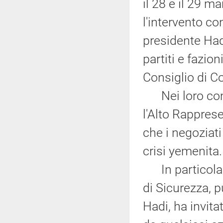
il 28 e il 29 m
l'intervento co
presidente Had
partiti e fazio
Consiglio di C
Nei loro comm
l'Alto Rappres
che i negoziati
crisi yemenita.
In particolare
di Sicurezza, p
Hadi, ha invita