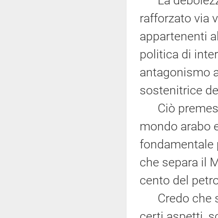
La debolezza i
rafforzato via 
appartenenti a
politica di int
antagonismo a 
sostenitrice de
Ciò premesso,
mondo arabo e 
fondamentale p
che separa il 
cento del petro
Credo che siam
certi aspetti, 