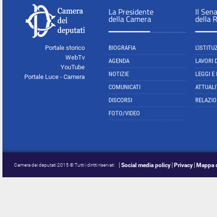
La Presidente
Il Sen
della Camera
della 
Portale storico
BIOGRAFIA
L'ISTITU
WebTv
AGENDA
LAVORI 
YouTube
NOTIZIE
LEGGI E
Portale Luce - Camera
COMUNICATI
ATTUALI
DISCORSI
RELAZIO
FOTO/VIDEO
Social media policy
Privacy
Mappa d
Camera dei deputati 2015 © Tutti i diritti riservati