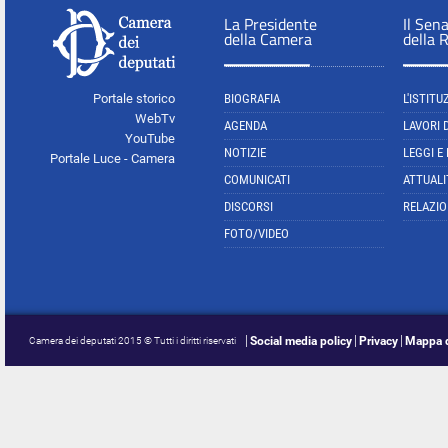
La Presidente
Il Sen
della Camera
della 
Portale storico
BIOGRAFIA
L'ISTITU
WebTv
AGENDA
LAVORI 
YouTube
NOTIZIE
LEGGI E
Portale Luce - Camera
COMUNICATI
ATTUALI
DISCORSI
RELAZIO
FOTO/VIDEO
Social media policy
Privacy
Mappa d
Camera dei deputati 2015 © Tutti i diritti riservati