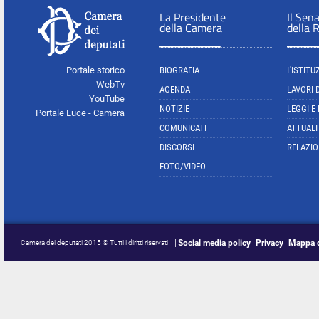
La Presidente
Il Sen
della Camera
della 
Portale storico
BIOGRAFIA
L'ISTITU
WebTv
AGENDA
LAVORI 
YouTube
NOTIZIE
LEGGI E
Portale Luce - Camera
COMUNICATI
ATTUALI
DISCORSI
RELAZIO
FOTO/VIDEO
Social media policy
Privacy
Mappa d
Camera dei deputati 2015 © Tutti i diritti riservati