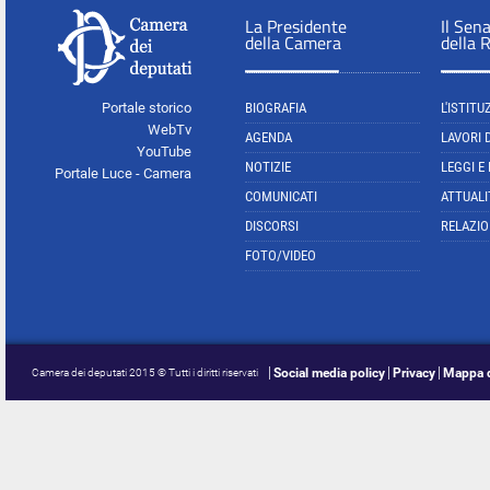
La Presidente
Il Sen
della Camera
della 
Portale storico
BIOGRAFIA
L'ISTITU
WebTv
AGENDA
LAVORI 
YouTube
NOTIZIE
LEGGI E
Portale Luce - Camera
COMUNICATI
ATTUALI
DISCORSI
RELAZIO
FOTO/VIDEO
Social media policy
Privacy
Mappa d
Camera dei deputati 2015 © Tutti i diritti riservati