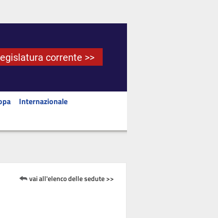
Legislatura corrente >>
opa
Internazionale
vai all'elenco delle sedute >>