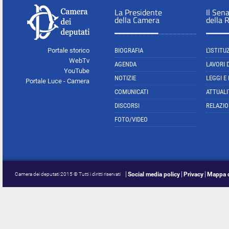
La Presidente
Il Sen
della Camera
della 
Portale storico
BIOGRAFIA
L'ISTITU
WebTv
AGENDA
LAVORI 
YouTube
NOTIZIE
LEGGI E
Portale Luce - Camera
COMUNICATI
ATTUALI
DISCORSI
RELAZIO
FOTO/VIDEO
Social media policy
Privacy
Mappa d
Camera dei deputati 2015 © Tutti i diritti riservati