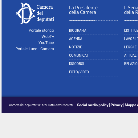
La Presidente
Il Sen
della Camera
della 
Portale storico
BIOGRAFIA
L'ISTITU
WebTv
AGENDA
LAVORI 
YouTube
NOTIZIE
LEGGI E
Portale Luce - Camera
COMUNICATI
ATTUALI
DISCORSI
RELAZIO
FOTO/VIDEO
Social media policy
Privacy
Mappa d
Camera dei deputati 2015 © Tutti i diritti riservati