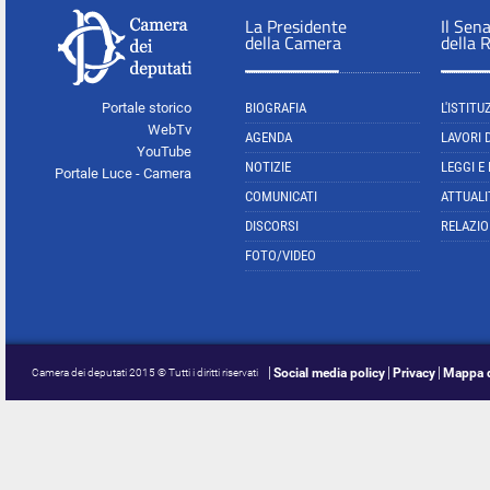
La Presidente
Il Sen
della Camera
della 
Portale storico
BIOGRAFIA
L'ISTITU
WebTv
AGENDA
LAVORI 
YouTube
NOTIZIE
LEGGI E
Portale Luce - Camera
COMUNICATI
ATTUALI
DISCORSI
RELAZIO
FOTO/VIDEO
Social media policy
Privacy
Mappa d
Camera dei deputati 2015 © Tutti i diritti riservati