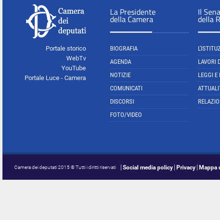
La Presidente
Il Sen
della Camera
della 
Portale storico
BIOGRAFIA
L'ISTITU
WebTv
AGENDA
LAVORI 
YouTube
NOTIZIE
LEGGI E
Portale Luce - Camera
COMUNICATI
ATTUALI
DISCORSI
RELAZIO
FOTO/VIDEO
Social media policy
Privacy
Mappa d
Camera dei deputati 2015 © Tutti i diritti riservati