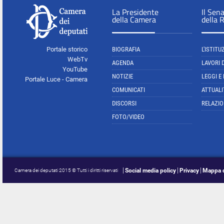
La Presidente
Il Sen
della Camera
della 
Portale storico
BIOGRAFIA
L'ISTITU
WebTv
AGENDA
LAVORI 
YouTube
NOTIZIE
LEGGI E
Portale Luce - Camera
COMUNICATI
ATTUALI
DISCORSI
RELAZIO
FOTO/VIDEO
Social media policy
Privacy
Mappa d
Camera dei deputati 2015 © Tutti i diritti riservati