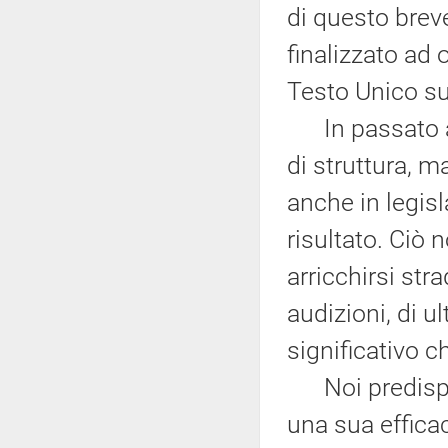
di questo breve
finalizzato ad 
Testo Unico su
In passato ab
di struttura, m
anche in legis
risultato. Ciò
arricchirsi str
audizioni, di u
significativo c
Noi predispon
una sua efficac