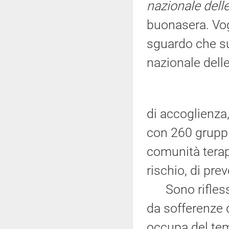
nazionale dell
buonasera. Vog
sguardo che s
nazionale dell
di accoglienza,
con 260 gruppi 
comunità terape
rischio, di pre
Sono riflessio
da sofferenze d
occupa del tem