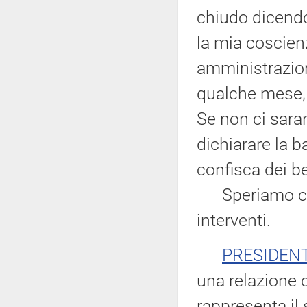
chiudo dicendo
la mia coscienz
amministrazion
qualche mese,
Se non ci saran
dichiarare la b
confisca dei be
Speriamo che v
interventi.
PRESIDEN
una relazione c
rappresenta il 