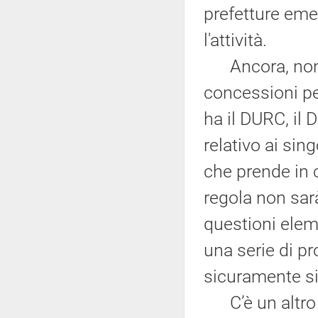
prefetture em
l'attività.
Ancora, non v
concessioni pe
ha il DURC, il 
relativo ai sin
che prende in c
regola non sarà 
questioni eleme
una serie di p
sicuramente si
C’è un altro g