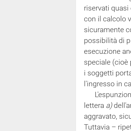
riservati quas
con il calcolo 
sicuramente co
possibilità di 
esecuzione anc
speciale (cioè 
i soggetti porta
l'ingresso in c
L'espunzione d
lettera
a)
dell'a
aggravato, sicu
Tuttavia – rip