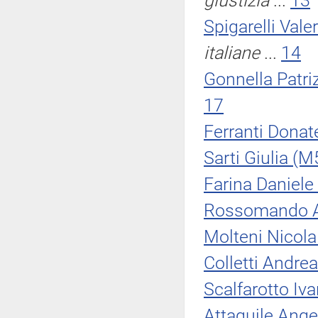
giustizia
...
13
Spigarelli Valer
italiane
...
14
Gonnella Patri
17
Ferranti Donate
Sarti Giulia (M
Farina Daniele
Rossomando A
Molteni Nicola
Colletti Andre
Scalfarotto Iva
Attaguile Ange