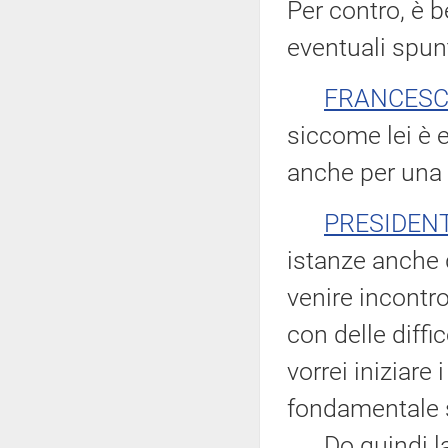
Per contro, è b
eventuali spunti
FRANCESC
siccome lei è e
anche per una 
PRESIDEN
istanze anche 
venire incontr
con delle diffic
vorrei iniziare 
fondamentale se
Do quindi la p