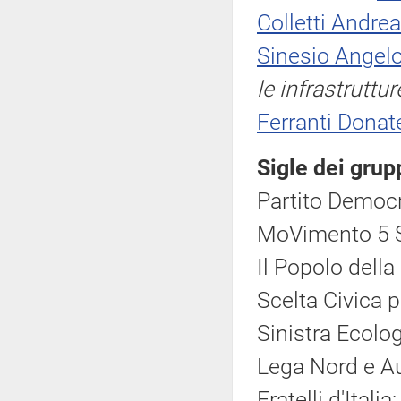
Colletti Andre
Sinesio Angel
le infrastruttu
Ferranti Donate
Sigle dei grup
Partito Democr
MoVimento 5 S
Il Popolo della
Scelta Civica pe
Sinistra Ecolog
Lega Nord e A
Fratelli d'Italia: