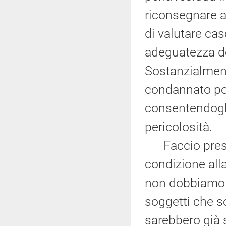
riconsegnare al
di valutare caso
adeguatezza de
Sostanzialmente
condannato pot
consentendogli,
pericolosità.
Faccio present
condizione all
non dobbiamo 
soggetti che so
sarebbero già s