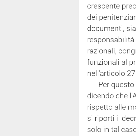
crescente preo
dei penitenziari
documenti, sia 
responsabilità 
razionali, cong
funzionali al p
nell'articolo 2
Per questo cr
dicendo che l'
rispetto alle 
si riporti il d
solo in tal ca