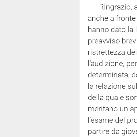
Ringrazio, a n
anche a fronte 
hanno dato la 
preavviso brev
ristrettezza de
l'audizione, pe
determinata, da
la relazione su
della quale so
meritano un app
l'esame del pr
partire da giov