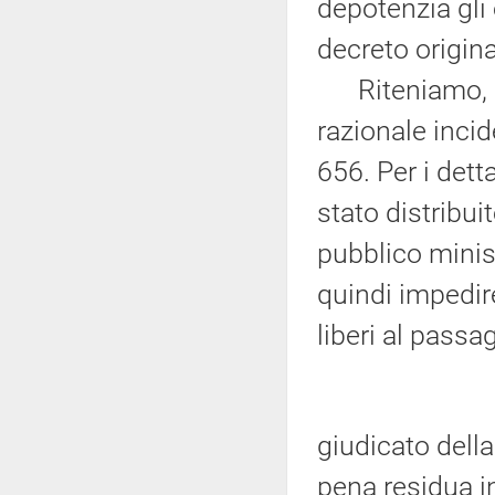
depotenzia gli e
decreto origina
Riteniamo, in
razionale inci
656. Per i dett
stato distribuit
pubblico minis
quindi impedire
liberi al passa
giudicato dell
pena residua in