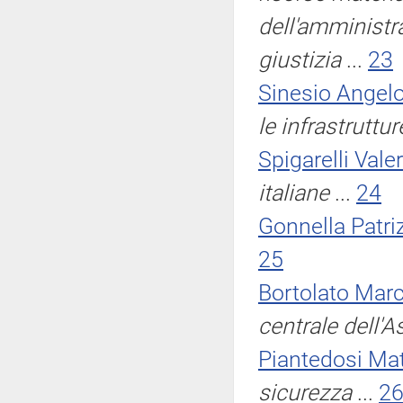
dell'amministra
giustizia
...
23
Sinesio Angel
le infrastruttu
Spigarelli Valer
italiane
...
24
Gonnella Patri
25
Bortolato Marc
centrale dell'
Piantedosi Ma
sicurezza
...
2