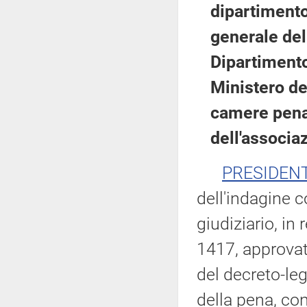
dipartimento
generale dell
Dipartimento
Ministero del
camere penal
dell'associa
PRESIDEN
dell'indagine c
giudiziario, in
1417, approvat
del decreto-le
della pena, con