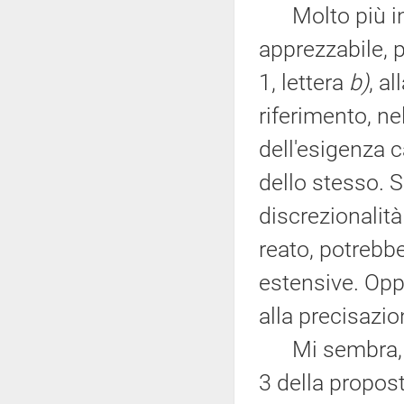
Molto più inc
apprezzabile, 
1, lettera
b)
, a
riferimento, ne
dell'esigenza ca
dello stesso. S
discrezionalità
reato, potrebb
estensive. Opp
alla precisazion
Mi sembra, inv
3 della propos