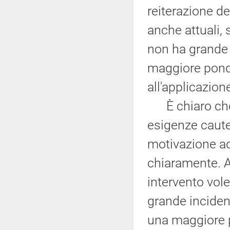
reiterazione d
anche attuali,
non ha grande ri
maggiore ponde
all'applicazion
È chiaro che, 
esigenze caute
motivazione ad
chiaramente. A
intervento vol
grande incidenz
una maggiore p