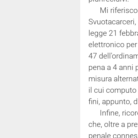
Mi riferisco 
Svuotacarceri,
legge 21 febbra
elettronico per 
47 dell'ordina
pena a 4 anni p
misura alternat
il cui computo
fini, appunto, 
Infine, ricordo
che, oltre a p
penale conness