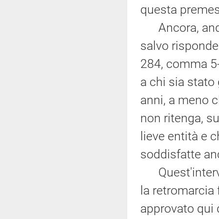
questa premess
Ancora, andan
salvo risponder
284, comma 5
a chi sia stato
anni, a meno ch
non ritenga, sul
lieve entità e
soddisfatte an
Quest'interve
la retromarcia 
approvato qui 