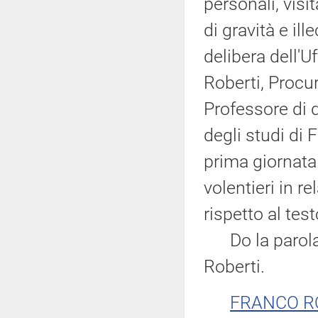
personali, visi
di gravità e ill
delibera dell'U
Roberti, Procur
Professore di d
degli studi di 
prima giornata
volentieri in r
rispetto al tes
Do la parola 
Roberti.
FRANCO R