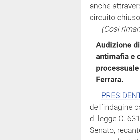
anche attravers
circuito chiuso
(Così rimane
Audizione di
antimafia e d
processuale 
Ferrara.
PRESIDEN
dell'indagine c
di legge C. 63
Senato, recante