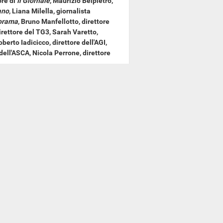
ore di
Il Giornale
, Maurizio Belpietro,
ano
, Liana Milella, giornalista
orama
, Bruno Manfellotto, direttore
irettore del TG3, Sarah Varetto,
erto Iadicicco, direttore dell'AGI,
dell'ASCA, Nicola Perrone, direttore