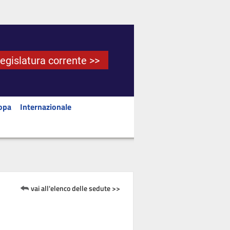
Legislatura corrente >>
opa
Internazionale
vai all'elenco delle sedute >>