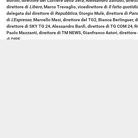
Bortoli, direttore del
Corriere della Sera
, Alessandro Sallusti, dirett
direttore di
Libero
, Marco Travaglio, vicedirettore di
Il fatto quotidi
delegata dal direttore di
Repubblica
, Giorgio Mulè, direttore di
Pan
di
L'Espresso
, Marcello Masi, direttore del TG2, Bianca Berlinguer, d
direttore di SKY TG 24, Alessandro Banfi, direttore di TG COM 24, Rob
Paolo Mazzanti, direttore di TM NEWS, Gianfranco Astori, direttore 
di DIRE.
Ferranti Donatella
,
Presidente
...
3
Pisicchio Pino (Misto-CD)
...
4
De Bortoli Ferruccio
,
Direttore del Corriere della Sera
...
5
Pisicchio Pino (Misto-CD)
...
7
Varetto Sarah
,
Direttore di SKY TG 24
...
7
Pisicchio Pino (Misto-CD)
...
9
Sallusti Alessandro
,
Direttore di Il Giornale
...
9
Pisicchio Pino (Misto-CD)
...
10
Mulè Giorgio
,
Direttore di Panorama
...
10
Pisicchio Pino (Misto-CD)
...
12
Mulè Giorgio
,
Direttore di Panorama
...
12
Pisicchio Pino (Misto-CD)
...
12
Berlinguer Bianca
,
Direttore del TG3
...
12
Pisicchio Pino (Misto-CD)
...
12
Berlinguer Bianca
,
Direttore del TG3
...
12