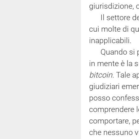
giurisdizione, 
Il settore del
cui molte di q
inapplicabili.
Quando si pa
in mente è la s
bitcoin
. Tale a
giudiziari emer
posso confessar
comprendere l
comportare, per
che nessuno vuo