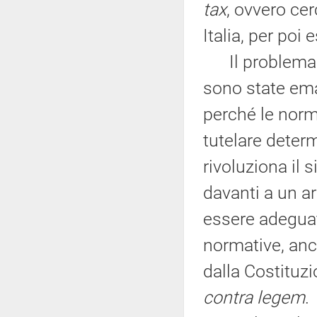
tax
, ovvero ce
Italia, per poi
Il problema re
sono state ema
perché le nor
tutelare determ
rivoluziona il s
davanti a un a
essere adeguato
normative, anch
dalla Costituz
contra legem
.