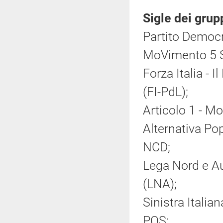
Sigle dei grup
Partito Democr
MoVimento 5 S
Forza Italia - 
(FI-PdL);
Articolo 1 - M
Alternativa Po
NCD;
Lega Nord e Au
(LNA);
Sinistra Italia
POS;