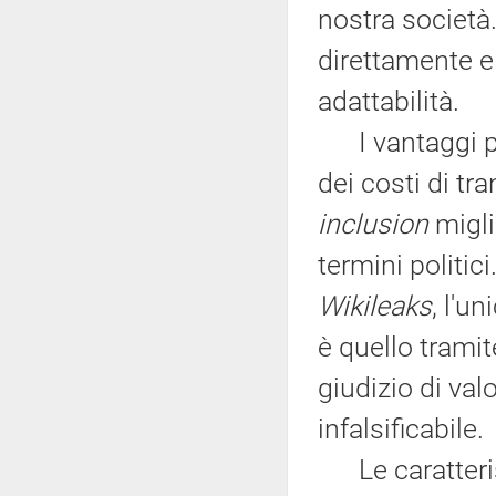
nostra società.
direttamente e 
adattabilità.
I vantaggi po
dei costi di tr
inclusion
migli
termini politic
Wikileaks
, l'u
è quello trami
giudizio di val
infalsificabile.
Le caratterist