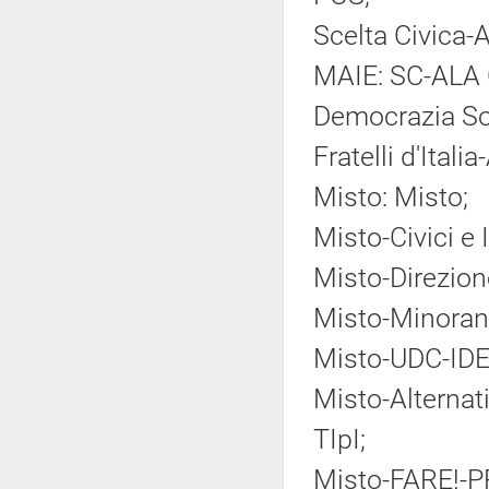
Scelta Civica-
MAIE: SC-ALA
Democrazia So
Fratelli d'Ital
Misto: Misto;
Misto-Civici e 
Misto-Direzione
Misto-Minoranz
Misto-UDC-IDE
Misto-Alternati
TIpI;
Misto-FARE!-PR