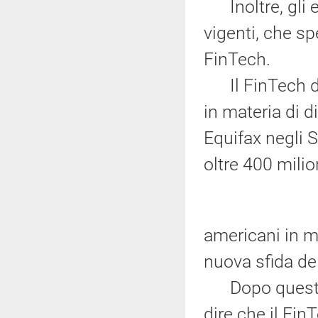
Inoltre, gli e
vigenti, che s
FinTech.
Il FinTech det
in materia di d
Equifax negli St
oltre 400 milion
americani in ma
nuova sfida de
Dopo questa b
dire che il Fin