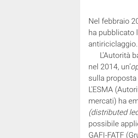
Nel febbraio 2
ha pubblicato 
antiriciclaggio.
L'Autorità ba
nel 2014, un’
op
sulla proposta 
L'ESMA (Autorit
mercati) ha e
(distributed l
possibile appli
GAFI-FATF (Gru