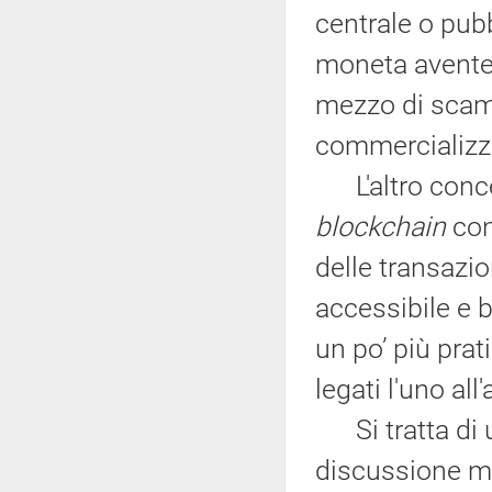
centrale o pub
moneta avente
mezzo di scamb
commercializz
L'altro concet
blockchain
con
delle transazi
accessibile e 
un po’ più prat
legati l'uno al
Si tratta di u
discussione mol