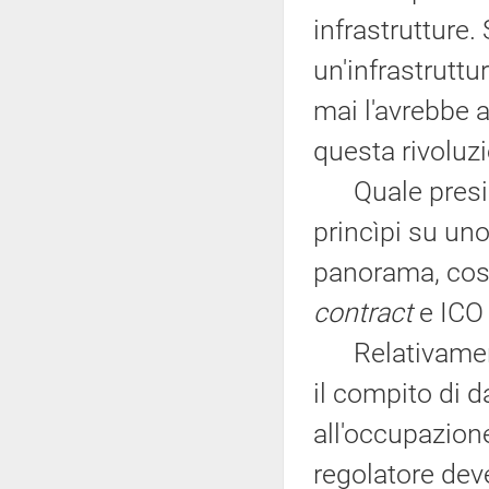
infrastrutture.
un'infrastruttu
mai l'avrebbe 
questa rivoluz
Quale presiden
princìpi su uno
panorama, cost
contract
e IC
Relativamente 
il compito di 
all'occupazione
regolatore dev