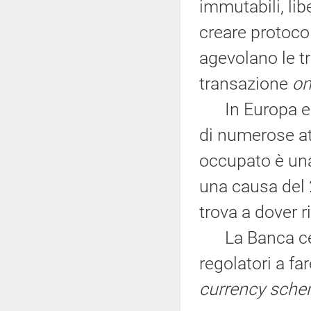
immutabili, lib
creare protocol
agevolano le t
transazione
on
In Europa e a 
di numerose at
occupato è una
una causa del 
trova a dover 
La Banca cent
regolatori a fa
currency sch