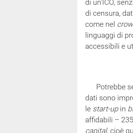
di un'ICO, senz
di censura, da
come nel
crow
linguaggi di 
accessibili e ut
Potrebbe semb
dati sono impr
le
start-up
in
b
affidabili – 235
capital
, cioè q