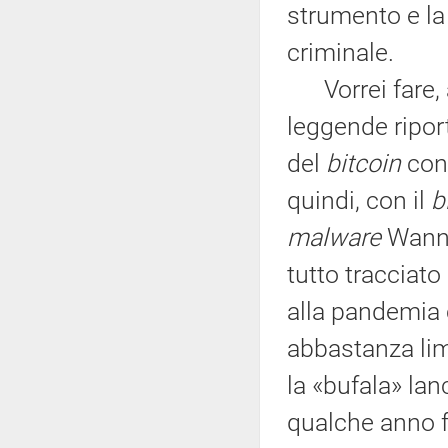
strumento e la
criminale.
Vorrei fare, a
leggende riport
del
bitcoin
con 
quindi, con il
b
malware
Wanna
tutto tracciato
alla pandemia c
abbastanza lim
la «bufala» lan
qualche anno f