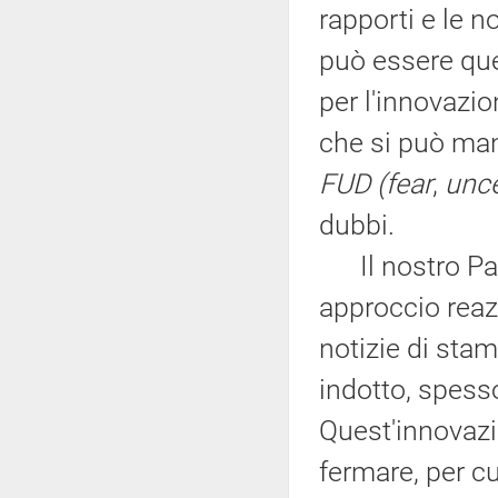
rapporti e le 
può essere que
per l'innovazion
che si può man
FUD (fear
,
unce
dubbi.
Il nostro Pae
approccio reaz
notizie di sta
indotto, spess
Quest'innovaz
fermare, per c