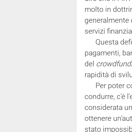
molto in dottr
generalmente ci
servizi finanzi
Questa definiz
pagamenti, ban
del
crowdfund
rapidità di svi
Per poter comp
condurre, c'è 
considerata u
ottenere un'au
stato impossib