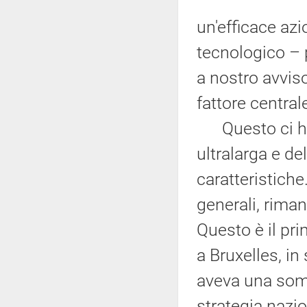
un'efficace azi
tecnologico – 
a nostro avviso
fattore central
Questo ci ha s
ultralarga e de
caratteristich
generali, rima
Questo è il pri
a Bruxelles, in
aveva una som
strategia nazio