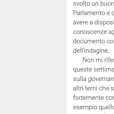
svolto un buon
Parlamento e d
avere a dispos
conoscenze aggi
documento conc
dell'indagine.
Non mi riferis
queste settima
sulla
governan
altri temi che s
fortemente con
esempio quello