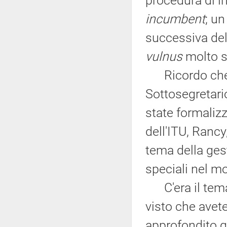
procedura di in
incumbent
; un
successiva del
vulnus
molto s
Ricordo che l
Sottosegretari
state formalizz
dell'ITU, Rancy
tema della gest
speciali nel mon
C'era il tema 
visto che avete
approfondito q