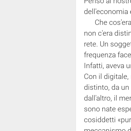
Penso al nostro
dell'economia e
Che cos'era i
non c'era disti
rete. Un sogge
frequenza face
Infatti, aveva 
Con il digital
distinto, da un 
dall'altro, il m
sono nate espe
cosiddetti «pu
meccanismo di a