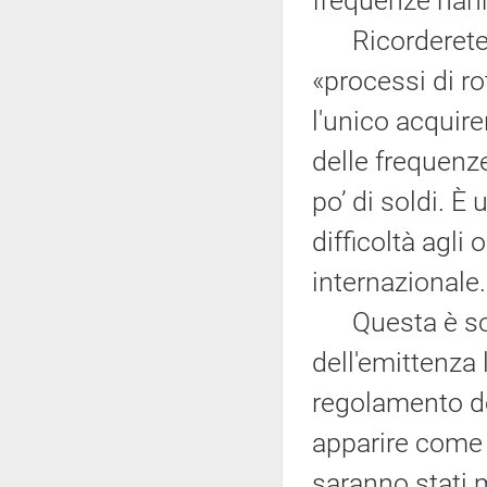
frequenze hann
Ricorderete c
«processi di ro
l'unico acquire
delle frequenz
po’ di soldi. È
difficoltà agli 
internazionale.
Questa è solo
dell'emittenza 
regolamento dei
apparire come 
saranno stati m