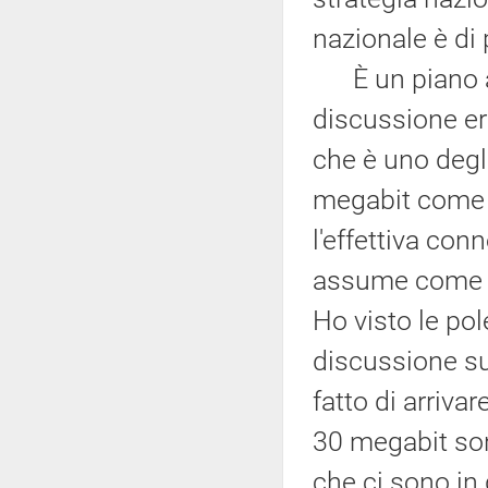
nazionale è di 
È un piano am
discussione er
che è uno degli
megabit come o
l'effettiva con
assume come or
Ho visto le pol
discussione sul
fatto di arrivar
30 megabit son
che ci sono in 