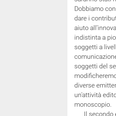
Dobbiamo const
dare i contrib
aiuto all'innov
indistinta a pi
soggetti a live
comunicazione,
soggetti del s
modificheremo i
diverse emitten
un'attività edi
monoscopio.
Il secondo ele