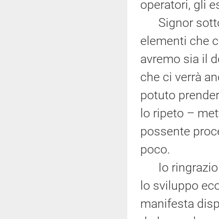
operatori, gli e
Signor sottose
elementi che ci
avremo sia il 
che ci verrà a
potuto prender
lo ripeto – me
possente proce
poco.
Io ringrazio s
lo sviluppo ec
manifesta disp