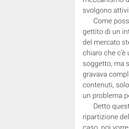
svolgono attivi
Come posso im
gettito di un i
del mercato ste
chiaro che c’è 
soggetto, ma su
gravava comple
contenuti, solo
un problema per
Detto questo, 
ripartizione de
caso, noi vorr