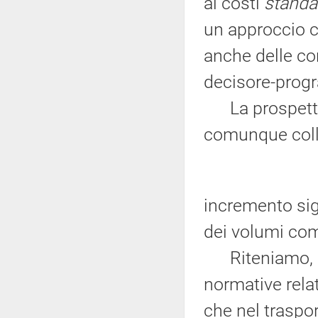
ai costi
standa
un approccio c
anche delle co
decisore-prog
La prospettiva
comunque coll
incremento sig
dei volumi com
Riteniamo, inf
normative relat
che nel traspo