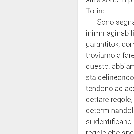
Torino.
Sono segnali 
inimmaginabili
garantito», com
troviamo a fare
questo, abbiam
sta delineando:
tendono ad acqu
dettare regole,
determinandol
si identifican
regole che spes