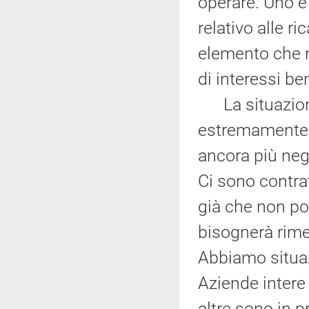
operare. Uno è q
relativo alle ri
elemento che 
di interessi be
La situazione 
estremamente d
ancora più neg
Ci sono contrat
già che non po
bisognerà rimet
Abbiamo situazi
Aziende intere
altre sono in 