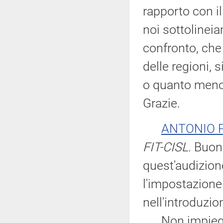
rapporto con i
noi sottolinei
confronto, che
delle regioni, s
o quanto meno 
Grazie.
ANTONIO 
FIT-CISL
. Buon
quest'audizio
l'impostazione
nell'introduzio
Non impieghe