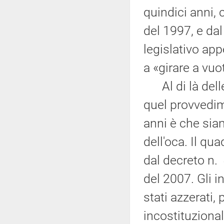
quindici anni, 
del 1997, e dal
legislativo app
a «girare a vuo
Al di là dell
quel provvedim
anni è che sia
dell'oca. Il qu
dal decreto n
del 2007. Gli 
stati azzerati,
incostituzional