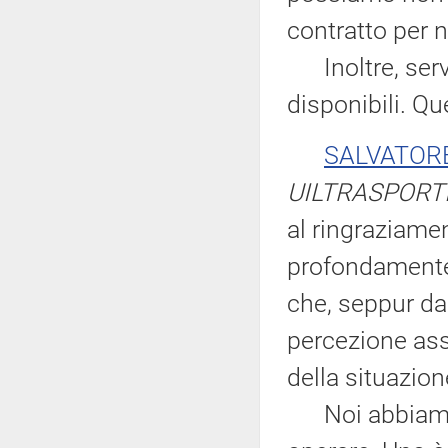
contratto per n
Inoltre, servo
disponibili. Qu
SALVATOR
UILTRASPORTI
al ringraziame
profondamente 
che, seppur da
percezione ass
della situazion
Noi abbiamo d