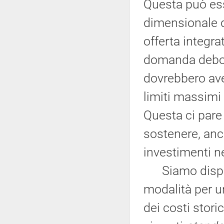
Questa può ess
dimensionale de
offerta integra
domanda debole
dovrebbero ave
limiti massimi
Questa ci pare
sostenere, anch
investimenti n
Siamo disponib
modalità per u
dei costi stori