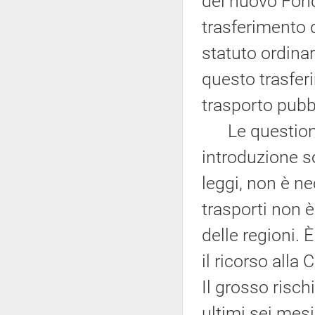
del nuovo Fond
trasferimento d
statuto ordinar
questo trasfer
trasporto pubbl
Le questioni s
introduzione s
leggi, non è ne
trasporti non 
delle regioni.
il ricorso all
Il grosso risch
ultimi sei mes