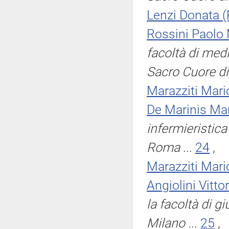
Lenzi Donata (
Rossini Paolo 
facoltà di medi
Sacro Cuore d
Marazziti Mari
De Marinis Mar
infermieristic
Roma
...
24
,
Marazziti Mari
Angiolini Vittor
la facoltà di g
Milano
...
25
,