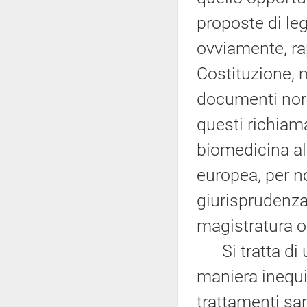
proposte di leg
ovviamente, rap
Costituzione, 
documenti norm
questi richiama
biomedicina all
europea, per no
giurisprudenza
magistratura or
Si tratta di u
maniera inequiv
trattamenti san