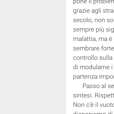
pone il proble
grazie agli str
secolo, non sol
sempre più sign
malattia, ma è
sembrare forte 
controllo sulla
di modularne i
partenza impor
Passo al seco
sintesi. Rispet
Non c'è il vuo