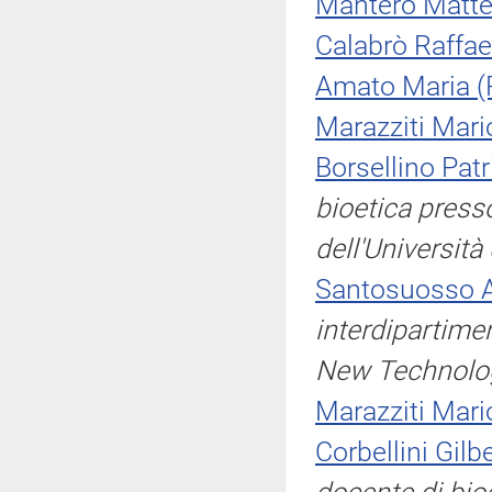
Mantero Matt
Calabrò Raffae
Amato Maria (
Marazziti Mari
Borsellino Patr
bioetica press
dell'Università
Santosuosso
interdipartime
New Technologi
Marazziti Mari
Corbellini Gilb