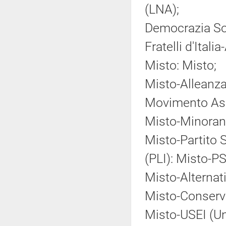
(LNA);
Democrazia So
Fratelli d'Ital
Misto: Misto;
Misto-Alleanz
Movimento Asso
Misto-Minoranz
Misto-Partito So
(PLI): Misto-PS
Misto-Alternati
Misto-Conserva
Misto-USEI (Un