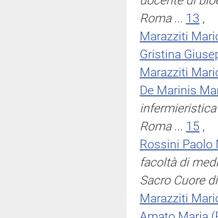
docente di bioe
Roma
...
13
,
Marazziti Mari
Gristina Giuse
Marazziti Mari
De Marinis Mar
infermieristic
Roma
...
15
,
Rossini Paolo 
facoltà di medi
Sacro Cuore d
Marazziti Mari
Amato Maria (