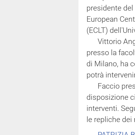
presidente del 
European Cent
(ECLT) dell'Uni
Vittorio Angiol
presso la facol
di Milano, ha c
potrà interven
Faccio presen
disposizione ci
interventi. Seg
le repliche dei
PATRIZIA 