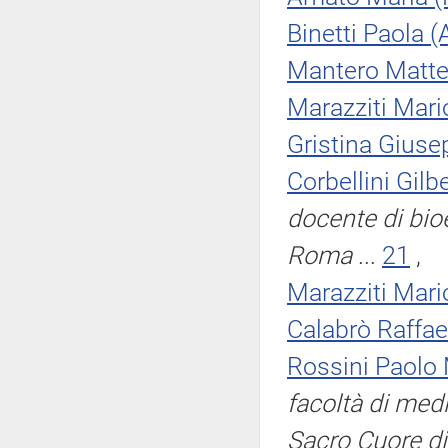
Binetti Paola (
Mantero Matt
Marazziti Mari
Gristina Giuse
Corbellini Gilb
docente di bioe
Roma
...
21
,
Marazziti Mari
Calabrò Raffae
Rossini Paolo 
facoltà di medi
Sacro Cuore d