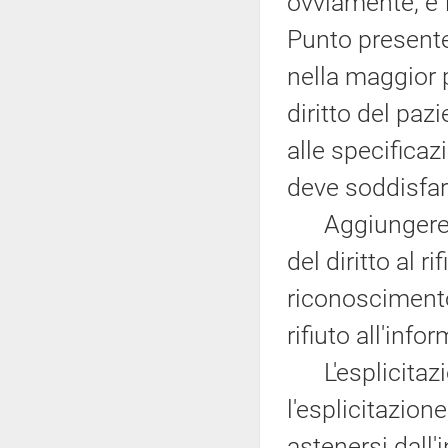
ovviamente, è 
Punto presente
nella maggior 
diritto del pazi
alle specificaz
deve soddisfar
Aggiungerei, p
del diritto al r
riconoscimento 
rifiuto all'info
L'esplicitazion
l'esplicitazion
astenersi dall'