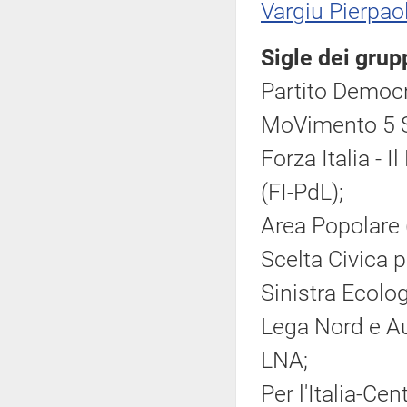
Vargiu Pierpao
Sigle dei grup
Partito Democr
MoVimento 5 S
Forza Italia - 
(FI-PdL);
Area Popolare 
Scelta Civica pe
Sinistra Ecolog
Lega Nord e Au
LNA;
Per l'Italia-Ce