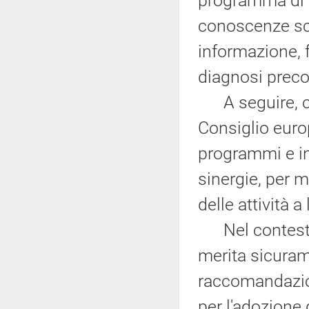
programma di a
conoscenze sci
informazione, f
diagnosi preco
A seguire, con
Consiglio euro
programmi e in
sinergie, per 
delle attività a
Nel contesto d
merita sicuram
raccomandazion
per l'adozione