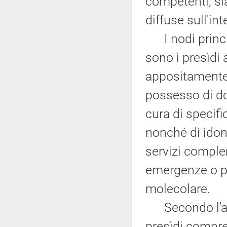
competenti, si
diffuse sull'inte
I nodi princip
sono i presìdi 
appositamente i
possesso di do
cura di specifi
nonché di idon
servizi comple
emergenze o pe
molecolare.
Secondo l'arti
presìdi compre