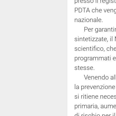
presso il regis
PDTA che vengo
nazionale.
Per garantire 
sintetizzate, i
scientifico, c
programmati e p
stesse.
Venendo alla 
la prevenzion
si ritiene nece
primaria, aumen
di rischio per