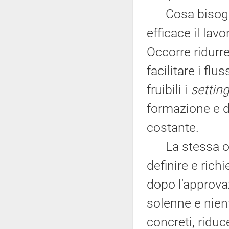
Cosa bisogna f
efficace il lavo
Occorre ridurre
facilitare i flu
fruibili i
settin
formazione e d
costante.
La stessa obb
definire e richi
dopo l'approvaz
solenne e nient
concreti, riduc