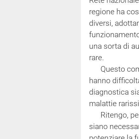
Rete nazionale 
regione ha cost
diversi, adotta
funzionamento,
una sorta di au
rare.
Questo comport
hanno difficolt
diagnostica sia
malattie rariss
Ritengo, perta
siano necessari
potenziare la 