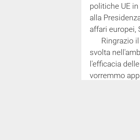
politiche UE in 
alla Presidenza
affari europei,
Ringrazio il s
svolta nell'amb
l'efficacia dell
vorremmo appro
allo stato di c
dell'Unione eu
Diamo anzitutt
Commissione e 
sinora, che ha