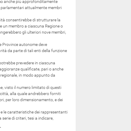
mo anche più approfonditamente
ei parlamentari attualmente membri
à consentirebbe di strutturare la
ere un membro a ciascuna Regione o
ungerebbero gli ulteriori nove membri,
le Province autonome deve
ità da parte di tali enti della funzione
potrebbe prevedere in ciascuna
aggioranze qualificate, pari o anche
o regionale, in modo appunto da
 visto il numero limitato di questi
ittà, alla quale andrebbero forniti
itori, per loro dimensionamento, e dei
e le caratteristiche dei rappresentanti
erie di criteri, tesi a indicare,