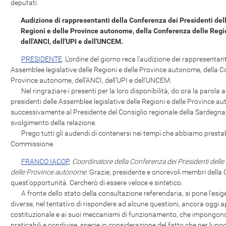
deputati.
Audizione di rappresentanti della Conferenza dei Presidenti del
Regioni e delle Province autonome, della Conferenza delle Regi
dell'ANCI, dell'UPI e dell'UNCEM.
PRESIDENTE
. L'ordine del giorno reca l'audizione dei rappresentan
Assemblee legislative delle Regioni e delle Province autonome, della Co
Province autonome, dell'ANCI, dell'UPI e dell'UNCEM.
Nel ringraziare i presenti per la loro disponibilità, do ora la parola 
presidenti delle Assemblee legislative delle Regioni e delle Province 
successivamente al Presidente del Consiglio regionale della Sardegna
svolgimento della relazione.
Prego tutti gli audendi di contenersi nei tempi che abbiamo prestabili
Commissione.
FRANCO IACOP
,
Coordinatore della Conferenza dei Presidenti delle 
delle Province autonome
. Grazie, presidente e onorevoli membri dell
quest'opportunità. Cercherò di essere veloce e sintetico.
A fronte dello stato della consultazione referendaria, si pone l'esigen
diverse, nel tentativo di rispondere ad alcune questioni, ancora oggi a
costituzionale e ai suoi meccanismi di funzionamento, che impongono l
praticabili e condivise, specie in considerazione del fatto che per lun