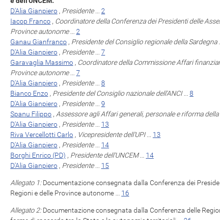
e dell'UNCEM.
D'Alia Gianpiero
,
Presidente
...
2
Iacop Franco
,
Coordinatore della Conferenza dei Presidenti delle Assemb
Province autonome
...
2
Ganau Gianfranco
,
Presidente del Consiglio regionale della Sardegna
.
D'Alia Gianpiero
,
Presidente
...
7
Garavaglia Massimo
,
Coordinatore della Commissione Affari finanziari
Province autonome
...
7
D'Alia Gianpiero
,
Presidente
...
8
Bianco Enzo
,
Presidente del Consiglio nazionale dell'ANCI
...
8
D'Alia Gianpiero
,
Presidente
...
9
Spanu Filippo
,
Assessore agli Affari generali, personale e riforma del
D'Alia Gianpiero
,
Presidente
...
13
Riva Vercellotti Carlo
,
Vicepresidente dell'UPI
...
13
D'Alia Gianpiero
,
Presidente
...
14
Borghi Enrico (PD)
,
Presidente dell'UNCEM
...
14
D'Alia Gianpiero
,
Presidente
...
15
Allegato 1:
Documentazione consegnata dalla Conferenza dei Presidenti
Regioni e delle Province autonome ...
16
Allegato 2:
Documentazione consegnata dalla Conferenza delle Regioni