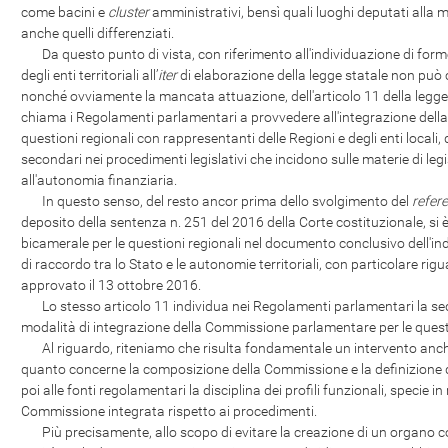
come bacini e
cluster
amministrativi, bensì quali luoghi deputati alla m
anche quelli differenziati.
Da questo punto di vista, con riferimento all'individuazione di form
degli enti territoriali all’
iter
di elaborazione della legge statale non può 
nonché ovviamente la mancata attuazione, dell'articolo 11 della legge 
chiama i Regolamenti parlamentari a provvedere all'integrazione del
questioni regionali con rappresentanti delle Regioni e degli enti locali,
secondari nei procedimenti legislativi che incidono sulle materie di leg
all'autonomia finanziaria.
In questo senso, del resto ancor prima dello svolgimento del
refer
deposito della sentenza n. 251 del 2016 della Corte costituzionale, s
bicamerale per le questioni regionali nel documento conclusivo dell'in
di raccordo tra lo Stato e le autonomie territoriali, con particolare rigu
approvato il 13 ottobre 2016.
Lo stesso articolo 11 individua nei Regolamenti parlamentari la sed
modalità di integrazione della Commissione parlamentare per le questi
Al riguardo, riteniamo che risulta fondamentale un intervento anche 
quanto concerne la composizione della Commissione e la definizione dei
poi alle fonti regolamentari la disciplina dei profili funzionali, specie in
Commissione integrata rispetto ai procedimenti.
Più precisamente, allo scopo di evitare la creazione di un organo con