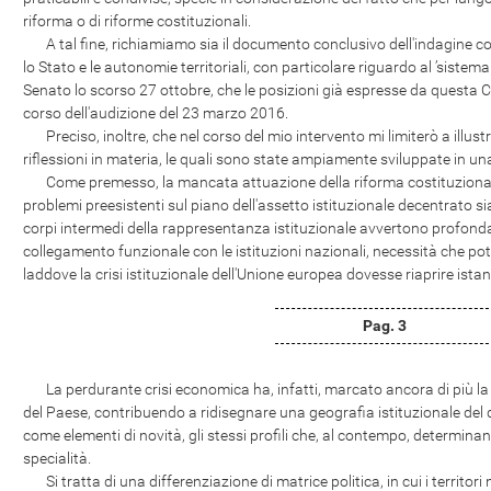
riforma o di riforme costituzionali.
A tal fine, richiamiamo sia il documento conclusivo dell'indagine con
lo Stato e le autonomie territoriali, con particolare riguardo al ’sistem
Senato lo scorso 27 ottobre, che le posizioni già espresse da questa C
corso dell'audizione del 23 marzo 2016.
Preciso, inoltre, che nel corso del mio intervento mi limiterò a illustra
riflessioni in materia, le quali sono state ampiamente sviluppate in una
Come premesso, la mancata attuazione della riforma costituzionale 
problemi preesistenti sul piano dell'assetto istituzionale decentrato sia
corpi intermedi della rappresentanza istituzionale avvertono profonda
collegamento funzionale con le istituzioni nazionali, necessità che po
laddove la crisi istituzionale dell'Unione europea dovesse riaprire ista
Pag. 3
La perdurante crisi economica ha, infatti, marcato ancora di più la d
del Paese, contribuendo a ridisegnare una geografia istituzionale de
come elementi di novità, gli stessi profili che, al contempo, determin
specialità.
Si tratta di una differenziazione di matrice politica, in cui i territo