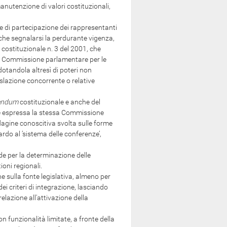
anutenzione di valori costituzionali,
e di partecipazione dei rappresentanti
che segnalarsi la perdurante vigenza,
costituzionale n. 3 del 2001, che
la Commissione parlamentare per le
 dotandola altresì di poteri non
islazione concorrente o relative
endum
costituzionale e anche del
i è espressa la stessa Commissione
dagine conoscitiva svolta sulle forme
ardo al ’sistema delle conferenze’,
e per la determinazione delle
oni regionali.
sulla fonte legislativa, almeno per
 criteri di integrazione, lasciando
 relazione all'attivazione della
 funzionalità limitate, a fronte della