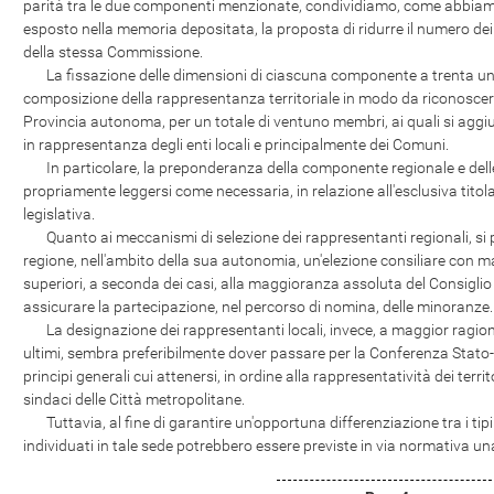
parità tra le due componenti menzionate, condividiamo, come abbia
esposto nella memoria depositata, la proposta di ridurre il numero d
della stessa Commissione.
La fissazione delle dimensioni di ciascuna componente a trenta unit
composizione della rappresentanza territoriale in modo da riconosc
Provincia autonoma, per un totale di ventuno membri, ai quali si aggi
in rappresentanza degli enti locali e principalmente dei Comuni.
In particolare, la preponderanza della componente regionale e del
propriamente leggersi come necessaria, in relazione all'esclusiva titolar
legislativa.
Quanto ai meccanismi di selezione dei rappresentanti regionali, si 
regione, nell'ambito della sua autonomia, un'elezione consiliare con m
superiori, a seconda dei casi, alla maggioranza assoluta del Consigli
assicurare la partecipazione, nel percorso di nomina, delle minoranze.
La designazione dei rappresentanti locali, invece, a maggior ragione,
ultimi, sembra preferibilmente dover passare per la Conferenza Stato-c
principi generali cui attenersi, in ordine alla rappresentatività dei terr
sindaci delle Città metropolitane.
Tuttavia, al fine di garantire un'opportuna differenziazione tra i tipi 
individuati in tale sede potrebbero essere previste in via normativa una s