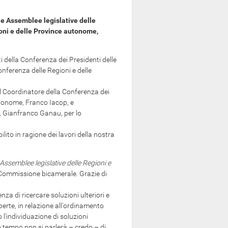
le Assemblee legislative delle
oni e delle Province autonome,
ti della Conferenza dei Presidenti delle
nferenza delle Regioni e delle
al Coordinatore della Conferenza dei
autonome, Franco Iacop, e
, Gianfranco Ganau, per lo
to in ragione dei lavori della nostra
Assemblee legislative delle Regioni e
a Commissione bicamerale. Grazie di
za di ricercare soluzioni ulteriori e
perte, in relazione all'ordinamento
'individuazione di soluzioni
go tempo non si parlerà – credo – di