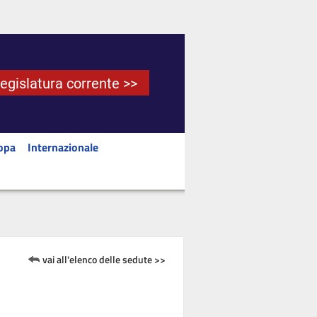
Legislatura corrente >>
opa
Internazionale
vai all'elenco delle sedute >>