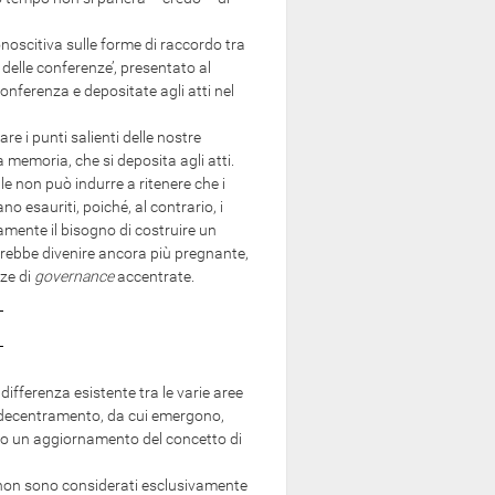
oscitiva sulle forme di raccordo tra
a delle conferenze’, presentato al
onferenza e depositate agli atti nel
re i punti salienti delle nostre
 memoria, che si deposita agli atti.
non può indurre a ritenere che i
no esauriti, poiché, al contrario, i
mente il bisogno di costruire un
trebbe divenire ancora più pregnante,
nze di
governance
accentrate.
ifferenza esistente tra le varie aree
l decentramento, da cui emergono,
ano un aggiornamento del concetto di
ri non sono considerati esclusivamente