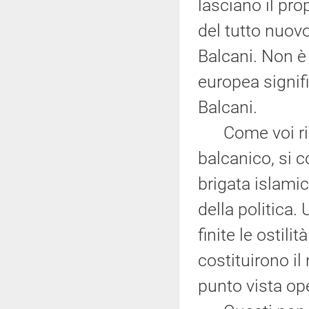
lasciano il pro
del tutto nuov
Balcani. Non 
europea signif
Balcani.
Come voi ricor
balcanico, si c
brigata islamic
della politica.
finite le ostil
costituirono i
punto vista op