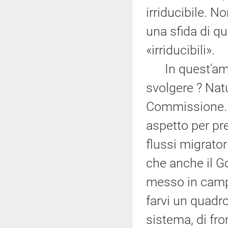
irriducibile. N
una sfida di q
«irriducibili».
In quest'ambit
svolgere ? Nat
Commissione. I
aspetto per pre
flussi migrator
che anche il G
messo in campo
farvi un quadro
sistema, di fro