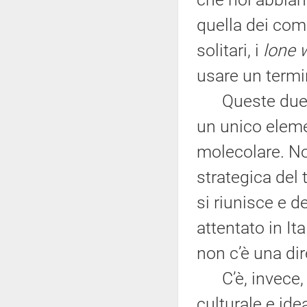
quella dei comb
solitari, i
lone 
usare un termi
Queste due co
un unico eleme
molecolare. No
strategica del 
si riunisce e 
attentato in It
non c’è una dir
C’è, invece, un
culturale e ide