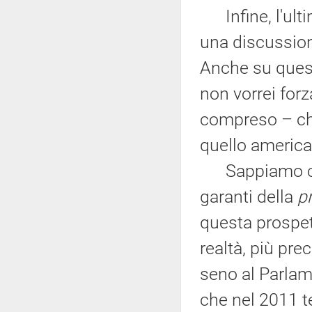
Infine, l'ulti
una discussion
Anche su questo
non vorrei forz
compreso – che
quello america
Sappiamo che 
garanti della
p
questa prospet
realtà, più prec
seno al Parlam
che nel 2011 t