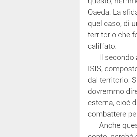
questo, nemme
Qaeda. La sfid
quel caso, di u
territorio che 
califfato.
Il secondo as
ISIS, composto
dal territorio
dovremmo dire
esterna, cioè 
combattere per
Anche questa 
conto, perché 