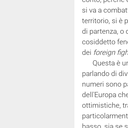
si va a combatt
territorio, si è
di partenza, o d
cosiddetto feno
dei
foreign figh
Questa è una
parlando di div
numeri sono pa
dell'Europa ch
ottimistiche, 
particolarmente
basso, sia se s