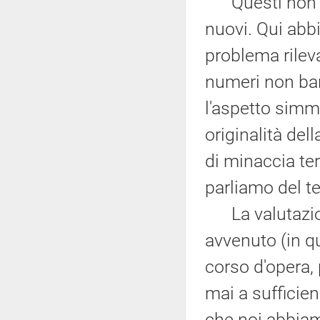
Questi non son
nuovi. Qui abbi
problema rilev
numeri non ban
l'aspetto simme
originalità del
di minaccia te
parliamo del te
La valutazione
avvenuto (in q
corso d'opera,
mai a sufficien
che noi abbiamo