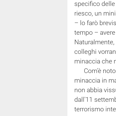
specifico delle
riesco, un mini
– lo farò brev
tempo – avere 
Naturalmente, l
colleghi vorran
minaccia che n
Com’è noto, c
minaccia in ma
non abbia viss
dall'11 settem
terrorismo int