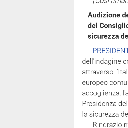
(Così rimane
Audizione de
del Consiglio
sicurezza de
PRESIDEN
dell'indagine c
attraverso l'It
europeo comune
accoglienza, l'
Presidenza del 
la sicurezza d
Ringrazio molt