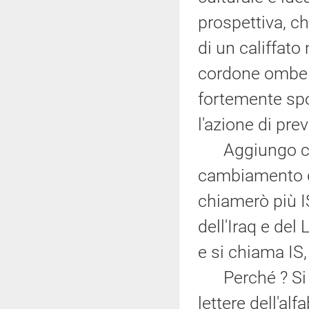
prospettiva, c
di un califfat
cordone ombel
fortemente spo
l'azione di pre
Aggiungo che,
cambiamento di 
chiamerò più IS
dell'Iraq e de
e si chiama IS
Perché ? Si tr
lettere dell'al