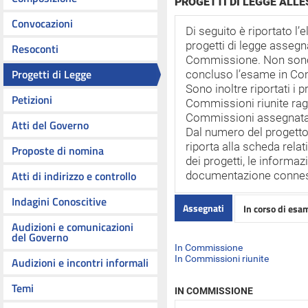
PROGETTI DI LEGGE ALL
Convocazioni
Di seguito è riportato l’
progetti di legge assegna
Resoconti
Commissione. Non sono ri
Progetti di Legge
concluso l’esame in C
Sono inoltre riportati i p
Petizioni
Commissioni riunite ragg
Commissioni assegnata
Atti del Governo
Dal numero del progetto
riporta alla scheda rela
Proposte di nomina
dei progetti, le informazi
Atti di indirizzo e controllo
documentazione conne
Indagini Conoscitive
Assegnati
In corso di esa
Audizioni e comunicazioni
del Governo
In Commissione
In Commissioni riunite
Audizioni e incontri informali
Temi
IN COMMISSIONE