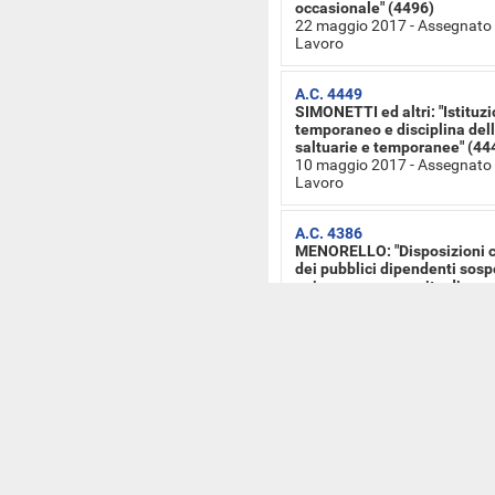
occasionale" (4496)
22 maggio 2017 - Assegnato 
Lavoro
A.C. 4449
SIMONETTI ed altri: "Istituzi
temporaneo e disciplina dell
saltuarie e temporanee" (44
10 maggio 2017 - Assegnato 
Lavoro
A.C. 4386
MENORELLO: "Disposizioni co
dei pubblici dipendenti sospe
quiescenza a seguito di pro
successivamente revocato d
10 maggio 2017 - Assegnato 
Lavoro
A.C. 4406
LUPI e PIZZOLANTE: "Modific
2015, n. 81, in materia di dis
lavoro a orario ridotto e del
28 aprile 2017 - Assegnato i
Lavoro