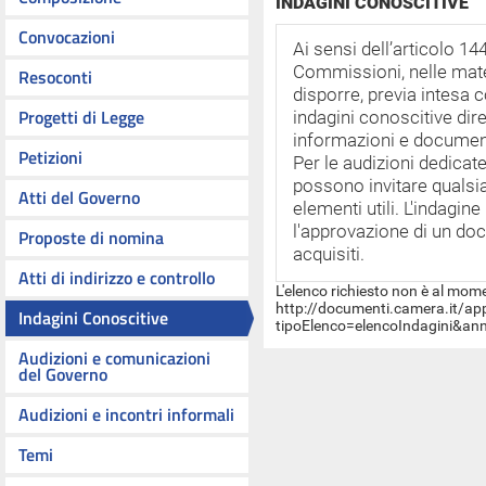
INDAGINI CONOSCITIVE
Convocazioni
Ai sensi dell’articolo 1
Commissioni, nelle mat
Resoconti
disporre, previa intesa 
Progetti di Legge
indagini conoscitive dire
informazioni e documenti 
Petizioni
Per le audizioni dedicat
possono invitare qualsia
Atti del Governo
elementi utili. L'indagin
l'approvazione di un doc
Proposte di nomina
acquisiti.
Atti di indirizzo e controllo
L'elenco richiesto non è al mom
http://documenti.camera.it/ap
Indagini Conoscitive
tipoElenco=elencoIndagini&a
Audizioni e comunicazioni
del Governo
Audizioni e incontri informali
Temi