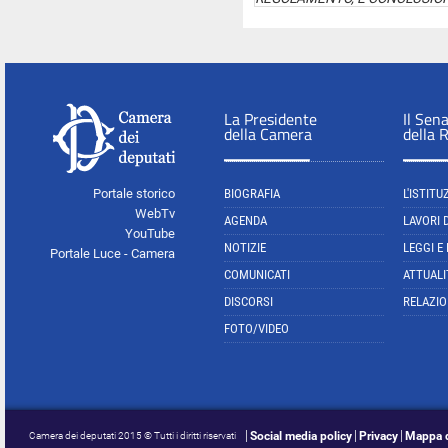
La Presidente
Il Sen
della Camera
della 
Portale storico
BIOGRAFIA
L'ISTITU
WebTv
AGENDA
LAVORI 
YouTube
NOTIZIE
LEGGI E
Portale Luce - Camera
COMUNICATI
ATTUALI
DISCORSI
RELAZIO
FOTO/VIDEO
Social media policy
Privacy
Mappa d
Camera dei deputati 2015 © Tutti i diritti riservati