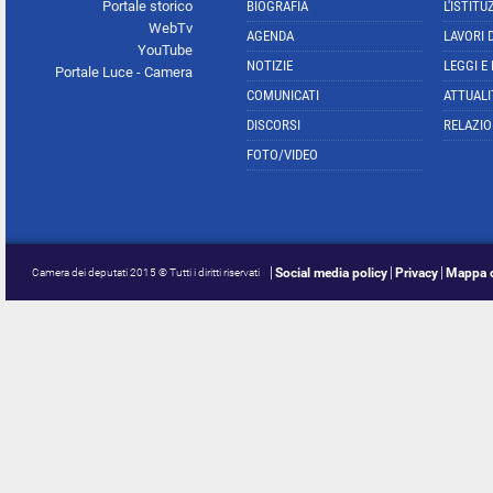
Portale storico
BIOGRAFIA
L'ISTITU
WebTv
AGENDA
LAVORI 
YouTube
NOTIZIE
LEGGI E
Portale Luce - Camera
COMUNICATI
ATTUALI
DISCORSI
RELAZIO
FOTO/VIDEO
Social media policy
Privacy
Mappa d
Camera dei deputati 2015 © Tutti i diritti riservati