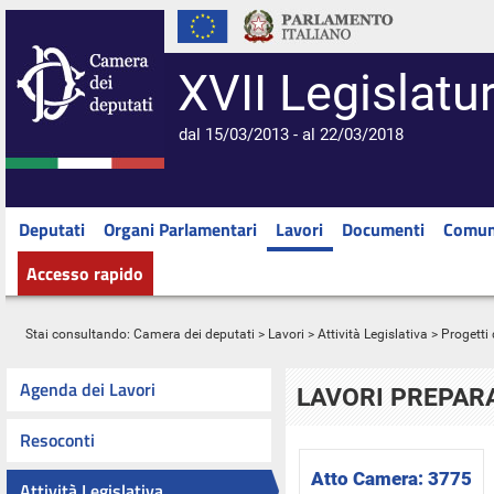
XVII Legislatu
dal 15/03/2013 - al 22/03/2018
Deputati
Organi Parlamentari
Lavori
Documenti
Comun
Accesso rapido
Stai consultando:
Camera dei deputati
>
Lavori
>
Attività Legislativa
>
Progetti 
Agenda dei Lavori
LAVORI PREPARA
Resoconti
Atto Camera:
3775
Attività Legislativa