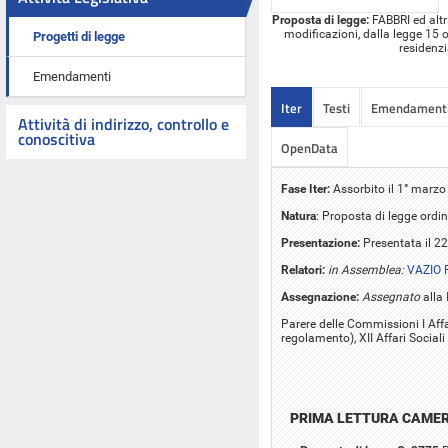
Proposta di legge:
FABBRI ed altri
modificazioni, dalla legge 15 o
Progetti di legge
residenzi
Emendamenti
Iter
Testi
Emendament
Attività di indirizzo, controllo e
conoscitiva
OpenData
Fase Iter:
Assorbito il 1° marzo
Natura
: Proposta di legge ordin
Presentazione:
Presentata il 22
Relatori:
in Assemblea:
VAZIO 
Assegnazione:
Assegnato
alla 
Parere delle Commissioni I Affar
regolamento), XII Affari Social
PRIMA LETTURA CAME