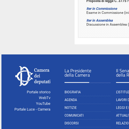
Proposta di legge C. 3775
P
Iter in Commissione
Esame in Commissione (iniz
Iter in Assemblea
Discussione in Assemblea (i
La Presidente
Il Sen
della Camera
della 
Portale storico
BIOGRAFIA
L'ISTITU
WebTv
AGENDA
LAVORI 
YouTube
NOTIZIE
LEGGI E
Portale Luce - Camera
COMUNICATI
ATTUALI
DISCORSI
RELAZIO