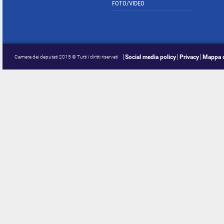
FOTO/VIDEO
Social media policy
Privacy
Mappa d
Camera dei deputati 2015 © Tutti i diritti riservati