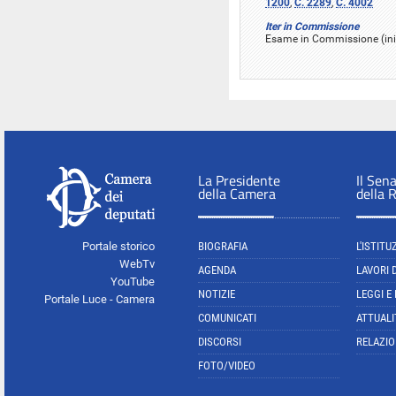
1200
,
C. 2289
,
C. 4002
Iter in Commissione
Esame in Commissione (iniz
La Presidente
Il Sen
della Camera
della 
Portale storico
BIOGRAFIA
L'ISTITU
WebTv
AGENDA
LAVORI 
YouTube
NOTIZIE
LEGGI E
Portale Luce - Camera
COMUNICATI
ATTUALI
DISCORSI
RELAZIO
FOTO/VIDEO