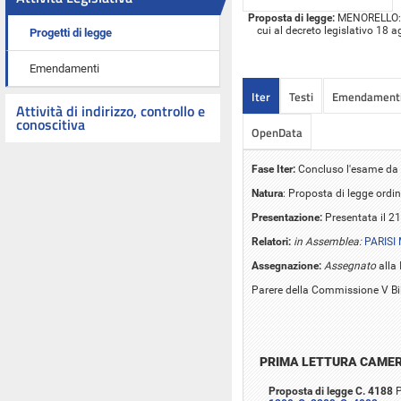
Proposta di legge:
MENORELLO: "Mo
cui al decreto legislativo 18 
Progetti di legge
Emendamenti
Iter
Testi
Emendament
Attività di indirizzo, controllo e
conoscitiva
OpenData
Fase Iter:
Concluso l'esame da p
Natura
: Proposta di legge ordin
Presentazione:
Presentata il 2
Relatori:
in Assemblea:
PARISI
Assegnazione:
Assegnato
alla 
Parere della Commissione V Bi
PRIMA LETTURA CAME
Proposta di legge C. 4188
P