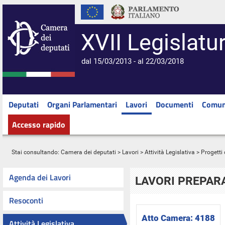
XVII Legislatu
dal 15/03/2013 - al 22/03/2018
Deputati
Organi Parlamentari
Lavori
Documenti
Comun
Accesso rapido
Stai consultando:
Camera dei deputati
>
Lavori
>
Attività Legislativa
>
Progetti 
Agenda dei Lavori
LAVORI PREPARA
Resoconti
Atto Camera:
4188
Attività Legislativa