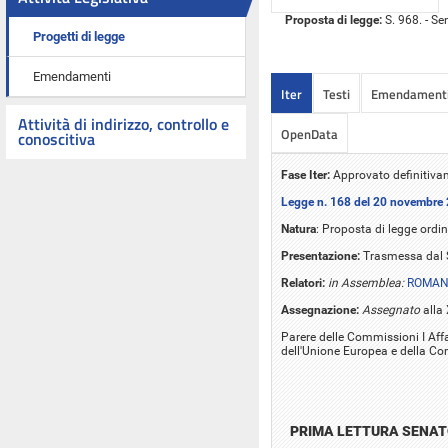
Proposta di legge:
S. 968. - Se
Progetti di legge
Emendamenti
Iter
Testi
Emendament
Attività di indirizzo, controllo e
OpenData
conoscitiva
Fase Iter:
Approvato definitivam
Legge n. 168 del 20 novembre
Natura
: Proposta di legge ordin
Presentazione:
Trasmessa dal 
Relatori:
in Assemblea:
ROMANI
Assegnazione:
Assegnato
alla 
Parere delle Commissioni I Affar
dell'Unione Europea e della Co
PRIMA LETTURA SENA