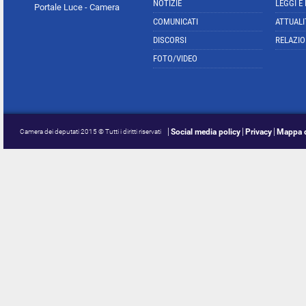
NOTIZIE
LEGGI E
Portale Luce - Camera
COMUNICATI
ATTUALI
DISCORSI
RELAZIO
FOTO/VIDEO
Social media policy
Privacy
Mappa d
Camera dei deputati 2015 © Tutti i diritti riservati