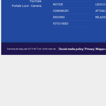
YouTube
NOTIZIE
LEGGI E
Portale Luce - Camera
COMUNICATI
ATTUALI
DISCORSI
RELAZIO
FOTO/VIDEO
Social media policy
Privacy
Mappa d
Camera dei deputati 2015 © Tutti i diritti riservati