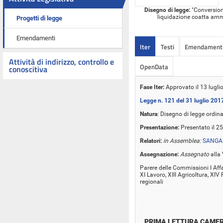
Disegno di legge:
"Conversione
liquidazione coatta ammi
Progetti di legge
Emendamenti
Iter
Testi
Emendament
Attività di indirizzo, controllo e
OpenData
conoscitiva
Fase Iter:
Approvato il 13 lugl
Legge n. 121 del 31 luglio 201
Natura
: Disegno di legge ordina
Presentazione:
Presentato il 2
Relatori:
in Assemblea:
SANGA 
Assegnazione:
Assegnato
alla
Parere delle Commissioni I Affari
XI Lavoro, XIII Agricoltura, XI
regionali
PRIMA LETTURA CAME