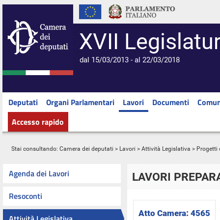
XVII Legislatu
dal 15/03/2013 - al 22/03/2018
Deputati
Organi Parlamentari
Lavori
Documenti
Comun
Accesso rapido
Stai consultando:
Camera dei deputati
>
Lavori
>
Attività Legislativa
>
Progetti 
Agenda dei Lavori
LAVORI PREPARA
Resoconti
Atto Camera:
4565
Attività Legislativa