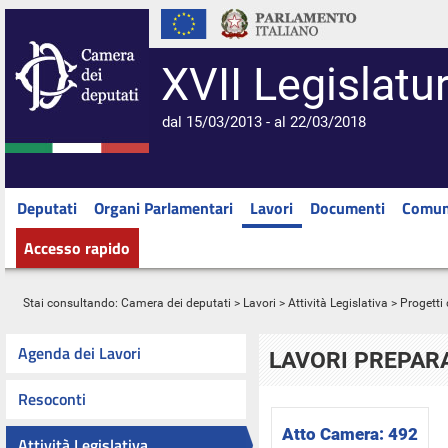
XVII Legislatu
dal 15/03/2013 - al 22/03/2018
Deputati
Organi Parlamentari
Lavori
Documenti
Comun
Accesso rapido
Stai consultando:
Camera dei deputati
>
Lavori
>
Attività Legislativa
>
Progetti 
Agenda dei Lavori
LAVORI PREPARA
Resoconti
Atto Camera:
492
Attività Legislativa