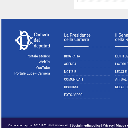
La Presidente
Il Sen
della Camera
della 
Portale storico
BIOGRAFIA
L'ISTITU
WebTv
AGENDA
LAVORI 
YouTube
NOTIZIE
LEGGI E
Portale Luce - Camera
COMUNICATI
ATTUALI
DISCORSI
RELAZIO
FOTO/VIDEO
Social media policy
Privacy
Mappa d
Camera dei deputati 2015 © Tutti i diritti riservati