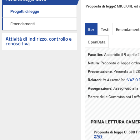
Proposta di legge:
MIGLIORE ed al
Progetti di legge
Emendamenti
Iter
Testi
Emendament
Attività di indirizzo, controllo e
OpenData
conoscitiva
Fase Iter:
Assorbito il 9 aprile
Natura
: Proposta di legge ordin
Presentazione:
Presentata il 2
Relatori:
in Assemblea:
VAZIO 
Assegnazione:
Assegnato
alla 
Parere delle Commissioni I Affari
PRIMA LETTURA CAME
Proposta di legge C. 588
Pr
2769