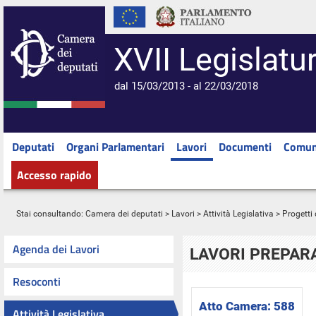
XVII Legislatu
dal 15/03/2013 - al 22/03/2018
Deputati
Organi Parlamentari
Lavori
Documenti
Comun
Accesso rapido
Stai consultando:
Camera dei deputati
>
Lavori
>
Attività Legislativa
>
Progetti 
Agenda dei Lavori
LAVORI PREPARA
Resoconti
Atto Camera:
588
Attività Legislativa