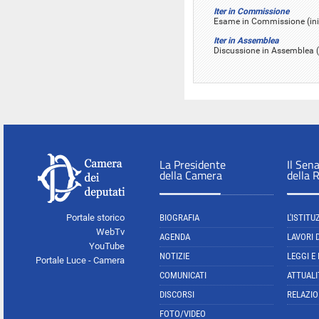
Iter in Commissione
Esame in Commissione (iniz
Iter in Assemblea
Discussione in Assemblea (i
La Presidente
Il Sen
della Camera
della 
Portale storico
BIOGRAFIA
L'ISTITU
WebTv
AGENDA
LAVORI 
YouTube
NOTIZIE
LEGGI E
Portale Luce - Camera
COMUNICATI
ATTUALI
DISCORSI
RELAZIO
FOTO/VIDEO