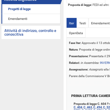
Proposta di legge:
FEDI ed altri:
Progetti di legge
Emendamenti
Iter
Testi
Emendament
Attività di indirizzo, controllo e
OpenData
conoscitiva
Fase Iter:
Approvato il 13 ottob
Natura
: Proposta di legge ordin
Presentazione:
Presentata il 2
Relatori:
in Assemblea:
INVERNI
Assegnazione:
Assegnato
alla 
Parere della Commissione V Bi
PRIMA LETTURA CAME
Proposta di legge C. 604
Pr
C. 404
,
C. 463
,
C. 494
,
C. 5