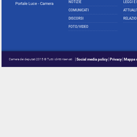
NOTIZIE
LEGGI E
Portale Luce - Camera
COMUNICATI
ATTUALI
DISCORSI
RELAZIO
FOTO/VIDEO
Social media policy
Privacy
Mappa d
Camera dei deputati 2015 © Tutti i diritti riservati