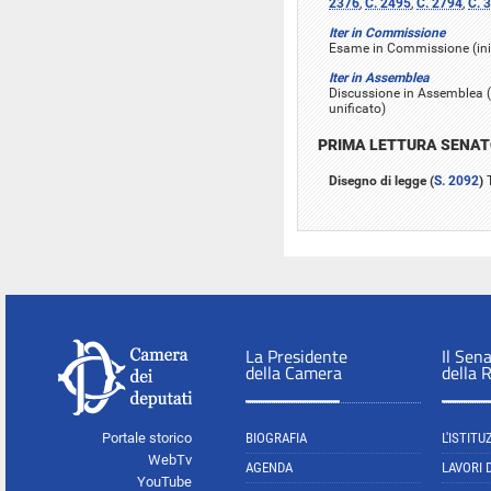
2376
,
C. 2495
,
C. 2794
,
C. 
Iter in Commissione
Esame in Commissione (inizi
Iter in Assemblea
Discussione in Assemblea (i
unificato)
PRIMA LETTURA SENA
Disegno di legge (
S. 2092
)
T
La Presidente
Il Sen
della Camera
della 
Portale storico
BIOGRAFIA
L'ISTITU
WebTv
AGENDA
LAVORI 
YouTube