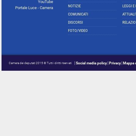
YouTube
NOTIZIE
LEGGI E
Portale Luce - Camera
COMUNICATI
ATTUALI
DISCORSI
RELAZIO
FOTO/VIDEO
Social media policy
Privacy
Mappa d
Camera dei deputati 2015 © Tutti i diritti riservati