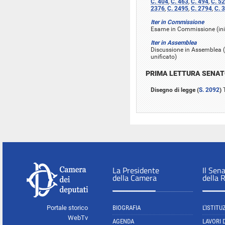
C. 404
,
C. 463
,
C. 494
,
C. 5
2376
,
C. 2495
,
C. 2794
,
C. 
Iter in Commissione
Esame in Commissione (iniz
Iter in Assemblea
Discussione in Assemblea (i
unificato)
PRIMA LETTURA SENA
Disegno di legge (
S. 2092
)
T
La Presidente
Il Sen
della Camera
della 
Portale storico
BIOGRAFIA
L'ISTITU
WebTv
AGENDA
LAVORI 