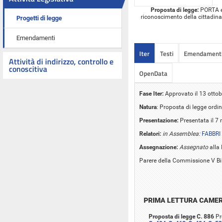
Proposta di legge:
PORTA ed 
riconoscimento della cittadinan
Progetti di legge
Emendamenti
Iter
Testi
Emendament
Attività di indirizzo, controllo e
conoscitiva
OpenData
Fase Iter:
Approvato il 13 ottob
Natura
: Proposta di legge ordin
Presentazione:
Presentata il 7
Relatori:
in Assemblea:
FABBRI
Assegnazione:
Assegnato
alla 
Parere della Commissione V Bi
PRIMA LETTURA CAME
Proposta di legge C. 886
Pr