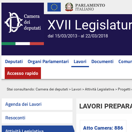
XVII Legislatu
dal 15/03/2013 - al 22/03/2018
Deputati
Organi Parlamentari
Lavori
Documenti
Comun
Accesso rapido
Stai consultando:
Camera dei deputati
>
Lavori
>
Attività Legislativa
>
Progetti 
Agenda dei Lavori
LAVORI PREPARA
Resoconti
Atto Camera:
886
Attività Legislativa