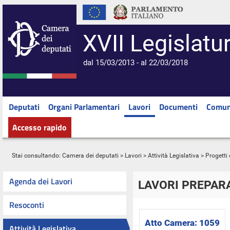
XVII Legislatu
dal 15/03/2013 - al 22/03/2018
Deputati
Organi Parlamentari
Lavori
Documenti
Comun
Accesso rapido
Stai consultando:
Camera dei deputati
>
Lavori
>
Attività Legislativa
>
Progetti 
Agenda dei Lavori
LAVORI PREPARA
Resoconti
Atto Camera:
1059
Attività Legislativa