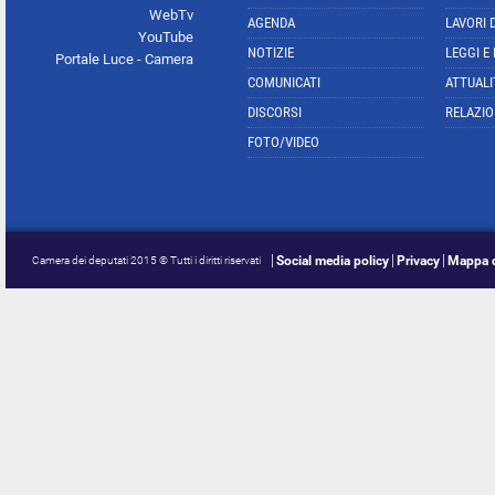
WebTv
AGENDA
LAVORI 
YouTube
NOTIZIE
LEGGI E
Portale Luce - Camera
COMUNICATI
ATTUALI
DISCORSI
RELAZIO
FOTO/VIDEO
Social media policy
Privacy
Mappa d
Camera dei deputati 2015 © Tutti i diritti riservati