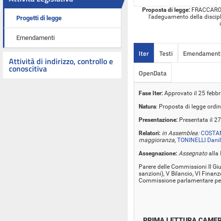
Proposta di legge:
FRACCARO ed
l'adeguamento della discipli
Progetti di legge
Emendamenti
Iter
Testi
Emendament
Attività di indirizzo, controllo e
conoscitiva
OpenData
Fase Iter:
Approvato il 25 febbr
Natura
: Proposta di legge ordin
Presentazione:
Presentata il 2
Relatori:
in Assemblea:
COSTAN
maggioranza
,
TONINELLI Dani
Assegnazione:
Assegnato
alla 
Parere delle Commissioni II Giu
sanzioni), V Bilancio, VI Finanze
Commissione parlamentare per 
PRIMA LETTURA CAME