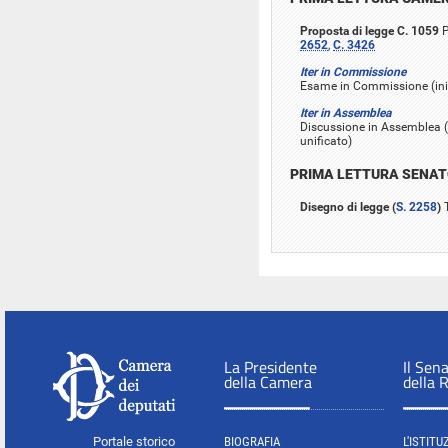
Proposta di legge C. 1059
P
2652
,
C. 3426
Iter in Commissione
Esame in Commissione (iniz
Iter in Assemblea
Discussione in Assemblea (i
unificato)
PRIMA LETTURA SENA
Disegno di legge (
S. 2258
)
T
La Presidente
Il Sen
della Camera
della 
Portale storico
BIOGRAFIA
L'ISTITU