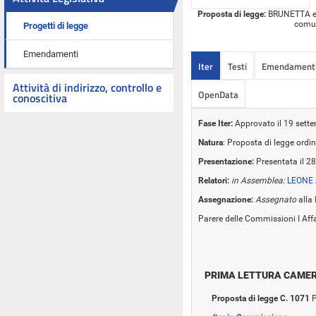
Proposta di legge:
BRUNETTA ed a
comun
Progetti di legge
Emendamenti
Iter
Testi
Emendament
Attività di indirizzo, controllo e
OpenData
conoscitiva
Fase Iter:
Approvato il 19 sette
Natura
: Proposta di legge ordin
Presentazione:
Presentata il 2
Relatori:
in Assemblea:
LEONE 
Assegnazione:
Assegnato
alla 
Parere delle Commissioni I Affar
PRIMA LETTURA CAME
Proposta di legge C. 1071
P