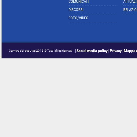
COMUNICATI
ATTUALI
DISCORSI
RELAZIO
FOTO/VIDEO
Social media policy
Privacy
Mappa d
Camera dei deputati 2015 © Tutti i diritti riservati