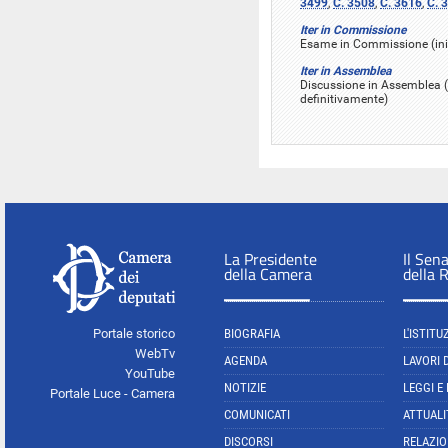
3499
,
C. 3508
,
C. 3616
,
C. 
Iter in Commissione
Esame in Commissione (iniz
Iter in Assemblea
Discussione in Assemblea (
definitivamente)
La Presidente
Il Sen
della Camera
della 
Portale storico
BIOGRAFIA
L'ISTITU
WebTv
AGENDA
LAVORI 
YouTube
NOTIZIE
LEGGI E
Portale Luce - Camera
COMUNICATI
ATTUALI
DISCORSI
RELAZIO