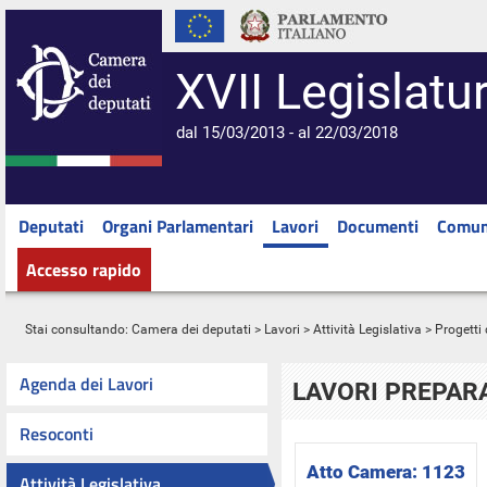
XVII Legislatu
dal 15/03/2013 - al 22/03/2018
Deputati
Organi Parlamentari
Lavori
Documenti
Comun
Accesso rapido
Stai consultando:
Camera dei deputati
>
Lavori
>
Attività Legislativa
>
Progetti 
Agenda dei Lavori
LAVORI PREPARA
Resoconti
Atto Camera:
1123
Attività Legislativa