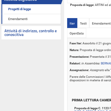
Proposta di legge:
ARTINI ed al
Progetti di legge
Emendamenti
Iter
Testi
Emendament
Attività di indirizzo, controllo e
OpenData
conoscitiva
Fase Iter:
Assorbito il 21 giugn
Natura
: Proposta di legge ordin
Presentazione:
Presentata il 3
Relatori:
in Assemblea:
BERNAR
Assegnazione:
Assegnato
alla
Parere delle Commissioni I Affar
disposizioni in materia di sanzi
PRIMA LETTURA CAME
Proposta di legge C. 1123
P