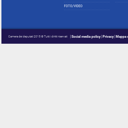
FOTO/VIDEO
Social media policy
Privacy
Mappa d
Camera dei deputati 2015 © Tutti i diritti riservati