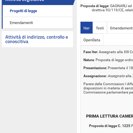
Proposta di legge:
GAGNARLI ed alt
direttiva 93/119/CE, relat
Progetti di legge
Emendamenti
Iter
Testi
Emendament
Attività di indirizzo, controllo e
OpenData
conoscitiva
Fase Iter:
Assegnato alla XIII 
Natura
: Proposta di legge ordin
Presentazione:
Presentata il 1
Assegnazione:
Assegnato
alla 
Parere delle Commissioni I Affar
disposizioni in materia di sanzio
Commissione parlamentare per 
PRIMA LETTURA CAME
Proposta di legge C. 1225
P