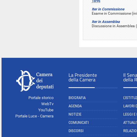
1896
Iter in Commissione
Esame in Commissione (ini
Iter in Assemblea
Discussione in Assemblea (in
La Presidente
Il Sen
della Camera
della 
Portale storico
BIOGRAFIA
L'ISTITU
WebTv
AGENDA
LAVORI 
YouTube
NOTIZIE
LEGGI E
Portale Luce - Camera
COMUNICATI
ATTUALI
DISCORSI
RELAZIO