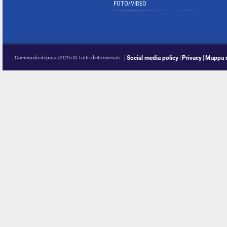
FOTO/VIDEO
Social media policy
Privacy
Mappa d
Camera dei deputati 2015 © Tutti i diritti riservati