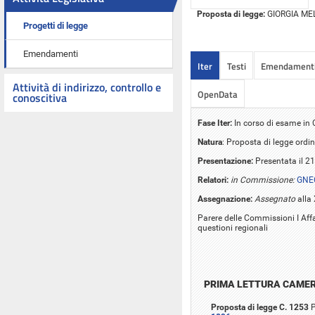
Proposta di legge:
GIORGIA MELON
Progetti di legge
Emendamenti
Iter
Testi
Emendament
Attività di indirizzo, controllo e
OpenData
conoscitiva
Fase Iter:
In corso di esame i
Natura
: Proposta di legge ordin
Presentazione:
Presentata il 2
Relatori:
in Commissione:
GNEC
Assegnazione:
Assegnato
alla
Parere delle Commissioni I Affa
questioni regionali
PRIMA LETTURA CAME
Proposta di legge C. 1253
P