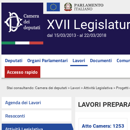
XVII Legislatu
dal 15/03/2013 - al 22/03/2018
Deputati
Organi Parlamentari
Lavori
Documenti
Comun
Accesso rapido
Stai consultando:
Camera dei deputati
>
Lavori
>
Attività Legislativa
>
Progetti 
Agenda dei Lavori
LAVORI PREPARA
Resoconti
Atto Camera:
1253
Attività Legislativa