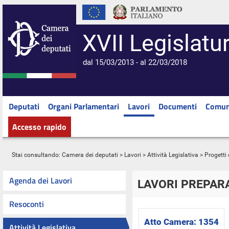
XVII Legislatu
dal 15/03/2013 - al 22/03/2018
Deputati
Organi Parlamentari
Lavori
Documenti
Comun
Accesso rapido
Stai consultando:
Camera dei deputati
>
Lavori
>
Attività Legislativa
>
Progetti 
Agenda dei Lavori
LAVORI PREPARA
Resoconti
Atto Camera:
1354
Attività Legislativa