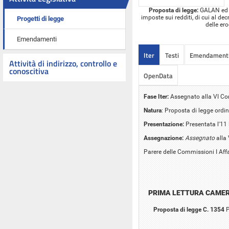
Proposta di legge:
GALAN ed al
imposte sui redditi, di cui al de
Progetti di legge
delle er
Emendamenti
Iter
Testi
Emendament
Attività di indirizzo, controllo e
conoscitiva
OpenData
Fase Iter:
Assegnato alla VI C
Natura
: Proposta di legge ordin
Presentazione:
Presentata l'11 
Assegnazione:
Assegnato
alla
Parere delle Commissioni I Affar
PRIMA LETTURA CAME
Proposta di legge C. 1354
P