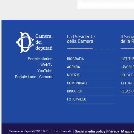
La Presidente
Il Sen
della Camera
della 
Portale storico
BIOGRAFIA
L'ISTITU
WebTv
AGENDA
LAVORI 
YouTube
NOTIZIE
LEGGI E
Portale Luce - Camera
COMUNICATI
ATTUALI
DISCORSI
RELAZIO
FOTO/VIDEO
Social media policy
Privacy
Mappa d
Camera dei deputati 2015 © Tutti i diritti riservati