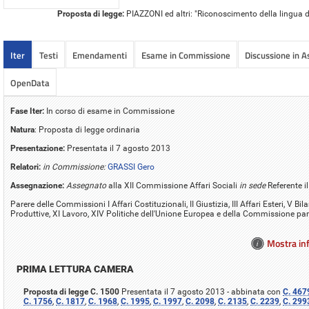
Proposta di legge:
PIAZZONI ed altri: "Riconoscimento della lingua d
Iter
Testi
Emendamenti
Esame in Commissione
Discussione in 
OpenData
Fase Iter:
In corso di esame in Commissione
Natura
: Proposta di legge ordinaria
Presentazione:
Presentata il 7 agosto 2013
Relatori:
in Commissione:
GRASSI Gero
Assegnazione:
Assegnato
alla XII Commissione Affari Sociali
in sede
Referente 
Parere delle Commissioni I Affari Costituzionali, II Giustizia, III Affari Esteri, V Bila
Produttive, XI Lavoro, XIV Politiche dell'Unione Europea e della Commissione par
Mostra inf
PRIMA LETTURA CAMERA
Proposta di legge C. 1500
Presentata il 7 agosto 2013 - abbinata con
C. 467
C. 1756
,
C. 1817
,
C. 1968
,
C. 1995
,
C. 1997
,
C. 2098
,
C. 2135
,
C. 2239
,
C. 299