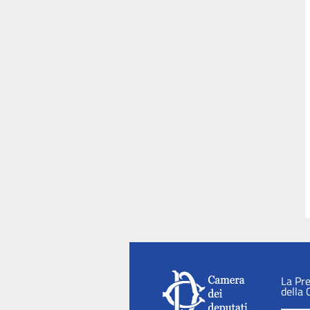
La Pr
della