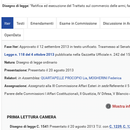
Disegno di legge:
"Ratifica ed esecuzione del Trattato sul commercio delle armi, fa
Iter
Testi
Emendamenti
Esame in Commissione
Discussione in 
OpenData
Fase Iter:
Approvato il 12 settembre 2013 in testo unificato. Trasmesso al Senat
Legge n. 118 del 4 ottobre 2013
pubblicata nella Gazzetta Ufficiale n. 242 del 1
Natura
: Disegno di legge ordinario
Presentazione:
Presentato il 20 agosto 2013
Relatori:
in Assemblea:
QUARTAPELLE PROCOPIO Lia
,
MOGHERINI Federica
Assegnazione:
Assegnato
alla III Commissione Affari Esteri
in sede
Referente il 
Parere delle Commissioni I Affari Costituzionali, II Giustizia, IV Difesa, V Bilancio
Mostra inf
PRIMA LETTURA CAMERA
Disegno di legge C. 1541
Presentato il 20 agosto 2013 T.U. con
C. 1239
,
C. 1